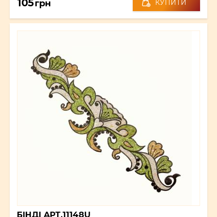
105
грн
КУПИТИ
БІНДІ АРТ.11148U