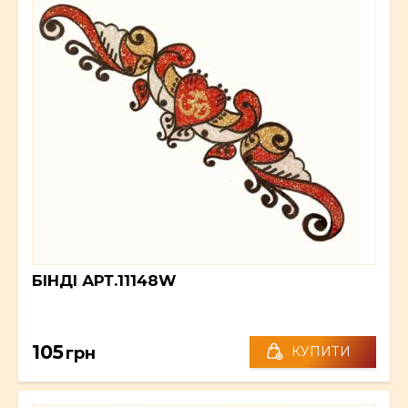
БІНДІ АРТ.11148W
105
грн
КУПИТИ