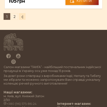
105
грн
КУПИТИ
1
2
›|
Салон-магазини “ГАНГА” - найбільший постачальник індійської
продукції в Україну ось уже понад 15 років.
За довгі роки співпраці з виробниками Індії, Непалу та Тибету
ми зібрали та можемо запропонувати Вам справді унікальну
колекцію речей ручного виготовлення!
Наші магазини:
м. Київ, вул. Княжий Затон
2/30
Інтернет-магазин:
+380 (96) 575-86-24