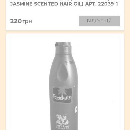
JASMINE SCENTED HAIR OIL) АРТ. 22039-1
220
грн
ВІДСУТНІЙ