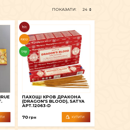
ПОКАЗАТИ:
АЙ ТА СПЕЦІЇ
HIT
ТЕКСТИЛЬ
NEW
TOP
ШІ ТА ДЗВОНИ
МЕБЛІ
HRUE
ПАХОЩІ КРОВ ДРАКОНА
.
(DRAGON'S BLOOD), SATYA
АРТ.12063-D
70
грн
ИТИ
КУПИТИ