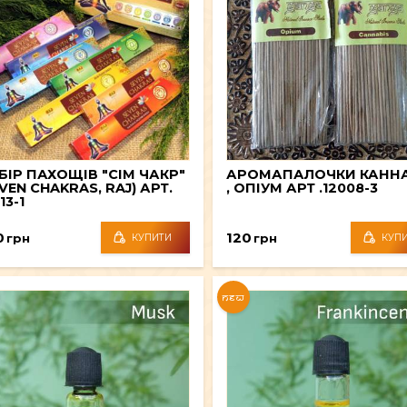
БІР ПАХОЩІВ "СІМ ЧАКР"
АРОМАПАЛОЧКИ КАННА
VEN CHAKRAS, RAJ) АРТ.
, ОПІУМ АРТ .12008-3
13-1
0
120
грн
грн
КУПИТИ
КУП
NEW