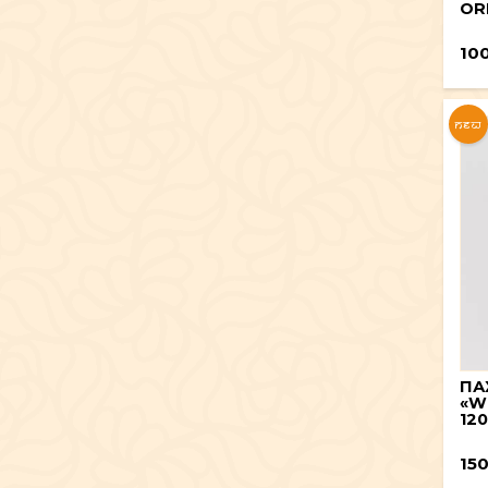
ORK
10
NEW
ПА
«W
120
15