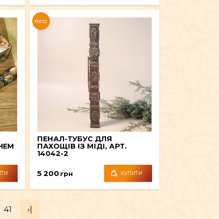
NEW
ПЕНАЛ-ТУБУС ДЛЯ
HEM
ПАХОЩІВ ІЗ МІДІ, АРТ.
14042-2
5 200
грн
ИТИ
КУПИТИ
41
›|