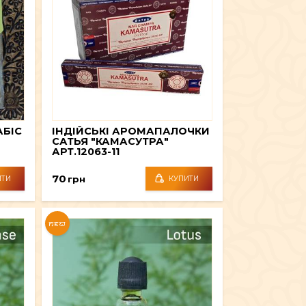
БІС
ІНДІЙСЬКІ АРОМАПАЛОЧКИ
САТЬЯ "КАМАСУТРА"
АРТ.12063-11
70
грн
ИТИ
КУПИТИ
NEW