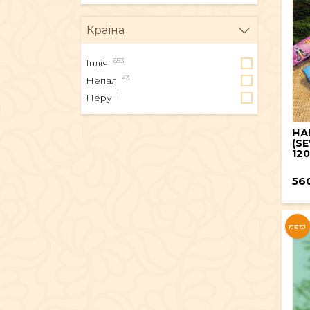
Країна
653
Індія
43
Непал
1
Перу
НА
(SE
120
56
NEW