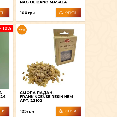
NAG OLIBANO MASALA
AGARBATTI АРТ.12052-16
100
грн
ИТИ
КУПИТИ
-
10%
NEW
A
СМОЛА ЛАДАН,
024
FRANKINCENSE RESIN HEM
АРТ. 22102
125
грн
ИТИ
КУПИТИ