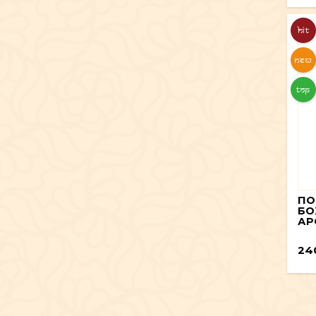
HIT
NEW
TOP
ПО
БО
АР
24