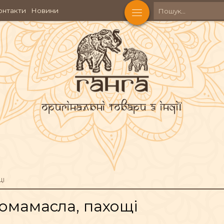
онтакти
Новини
Оригінальні товари з Індії
ЩІ
омамасла, пахощі