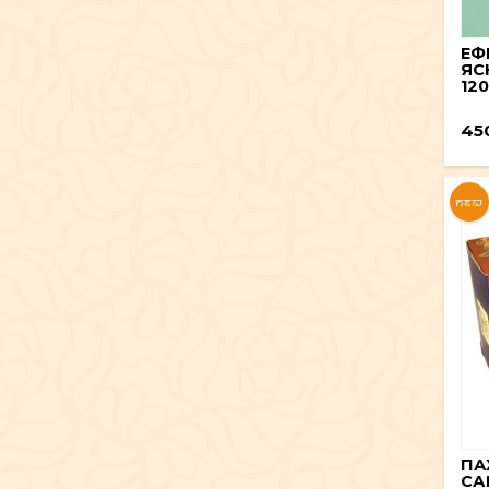
ЕФ
ЯС
120
45
NEW
ПА
СА