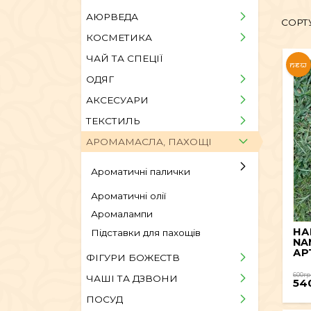
АЮРВЕДА
СОРТ
КОСМЕТИКА
АЮРВЕДА
ЧАЙ ТА СПЕЦІЇ
NEW
ОДЯГ
ОДЯГ
АКСЕСУАРИ
ТЕКСТИЛЬ
АРОМАМАСЛА, П
АРОМАМАСЛА, ПАХОЩІ
Ароматичні палички
ПОСУД
Ароматичні олії
Аромалампи
ЕКСКЛЮЗИ
НА
Підставки для пахощів
NA
АРТ
ФІГУРИ БОЖЕСТВ
600гр
ЧАШІ ТА ДЗВОНИ
54
ПОСУД