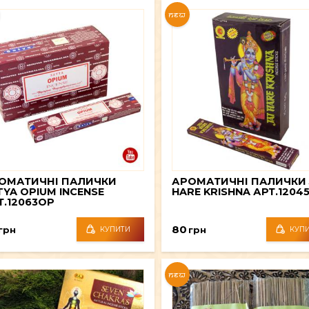
NEW
ОМАТИЧНІ ПАЛИЧКИ
АРОМАТИЧНІ ПАЛИЧКИ 
TYA OPIUM INCENSE
HARE KRISHNA АРТ.1204
Т.12063OP
80
грн
грн
КУПИТИ
КУП
NEW