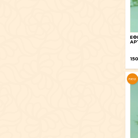
ЕФ
АРТ
15
NEW