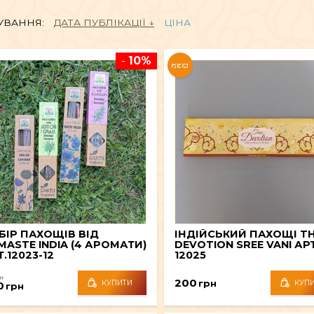
УВАННЯ:
ДАТА ПУБЛІКАЦІЇ
ЦІНА
КОСМЕТИКА
Ч
-
10%
NEW
АКСЕСУАРИ
АХОЩІ
ФІГУРИ БОЖЕСТВ
ЧА
ДЕКОР
В
ВСЕ ДЛЯ КУРІННЯ
БІР ПАХОЩІВ ВІД
ІНДІЙСЬКИЙ ПАХОЩІ T
MASTE INDIA (4 АРОМАТИ)
DEVOTION SREE VANI АРТ
.12023-12
12025
н
200
грн
КУПИТИ
КУП
0
грн