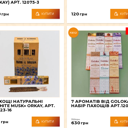
AY) АРТ. 12075-3
0
120
грн
грн
КУПИТИ
КУП
NEW
ХОЩІ НАТУРАЛЬНІ
7 АРОМАТІВ ВІД GOLOK
HITE MUSK» ORKAY, АРТ.
НАБІР ПАХОЩІВ АРТ.12
23-16
700грн
0
грн
КУПИТИ
КУП
630
грн