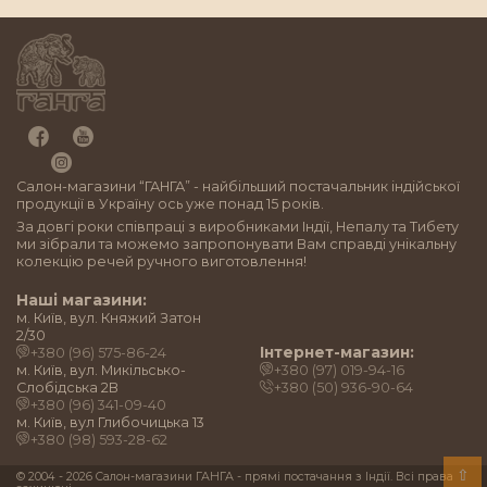
Салон-магазини “ГАНГА” - найбільший постачальник індійської
продукції в Україну ось уже понад 15 років.
За довгі роки співпраці з виробниками Індії, Непалу та Тибету
ми зібрали та можемо запропонувати Вам справді унікальну
колекцію речей ручного виготовлення!
Наші магазини:
м. Київ, вул. Княжий Затон
2/30
Інтернет-магазин:
+380 (96) 575-86-24
м. Київ, вул. Микільсько-
+380 (97) 019-94-16
Слобідська 2B
+380 (50) 936-90-64
+380 (96) 341-09-40
м. Київ, вул Глибочицька 13
+380 (98) 593-28-62
⇧
© 2004 - 2026 Cалон-магазини ГАНГА - прямі постачання з Індії. Всі права