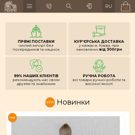
RU
0
ПРЯМІ ПОСТАВКИ
КУР'ЄРСЬКА ДОСТАВКА
чистий імпорт без
у межах м. Києва, при
посередників та націнок
замовленні
від 300грн
99% НАШИХ КЛІЄНТІВ
РУЧНА РОБОТА
рекомендують нас своїм
всі товари ручної роботи та
друзям та знайомим
високої якості
Новинки
NEW
NEW