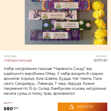
Категорія:
Артикул:
Набори пахощів
12075-50
Набір натуральних пахощів "Чарівність Сходу" від
індійського виробника Orkay. У набір входить 8 східних
ароматів: Кориця, Біла Шавлія, Будда, Наг Чампа, Пало
санто Сандалвуд , Лаванда, 7 чакр, Арруда. Кожне
пакування по 15 гр. Склад: бамбукова основа, натуральна
масала суміш із пилку трав, аромамасел.
грн
800
КУПИТИ
грн
680