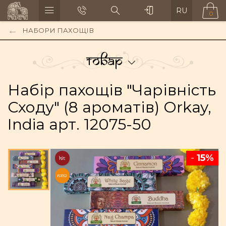
RU
0
НАБОРИ ПАХОЩІВ
Товар
Набір пахощів "Чарівність
Сходу" (8 ароматів) Orkay,
India арт. 12075-50
-
15%
HIT
NEW