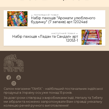
← ПОПЕРЕДНІЙ ТОВАР
Набір пахощів "Аромати улюбленого
будинку" (7 запахів) арт.12024ad
НАСТУПНИЙ ТОВАР →
Набір пахощів «Ладан та Сандал» арт
12053-1
Салон-магазини “ГАНГА” - найбільший постачальник індійської
продукції в Україну ось уже понад 15 років.
За довгі роки співпраці з виробниками Індії, Непалу та Тибету
ми зібрали та можемо запропонувати Вам справді унікальну
колекцію речей ручного виготовлення!