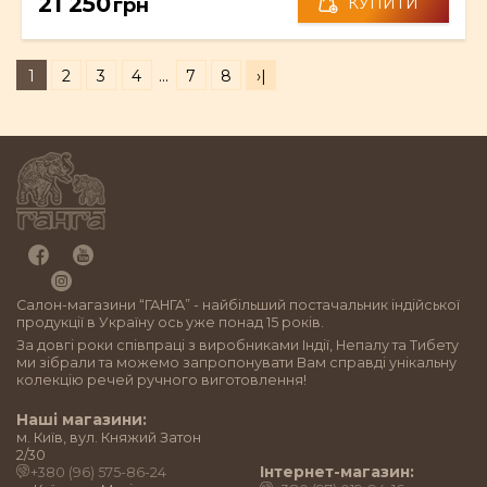
21 250
грн
КУПИТИ
1
2
3
4
...
7
8
›|
Салон-магазини “ГАНГА” - найбільший постачальник індійської
продукції в Україну ось уже понад 15 років.
За довгі роки співпраці з виробниками Індії, Непалу та Тибету
ми зібрали та можемо запропонувати Вам справді унікальну
колекцію речей ручного виготовлення!
Наші магазини:
м. Київ, вул. Княжий Затон
2/30
Інтернет-магазин:
+380 (96) 575-86-24