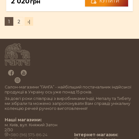
2 020
грн
КУПИТИ
1
2
›|
Салон-магазини “ГАНГА” - найбільший постачальник індійської
продукції в Україну ось уже понад 15 років.
За довгі роки співпраці з виробниками Індії, Непалу та Тибету
ми зібрали та можемо запропонувати Вам справді унікальну
колекцію речей ручного виготовлення!
Наші магазини:
м. Київ, вул. Княжий Затон
2/30
Інтернет-магазин:
+380 (96) 575-86-24