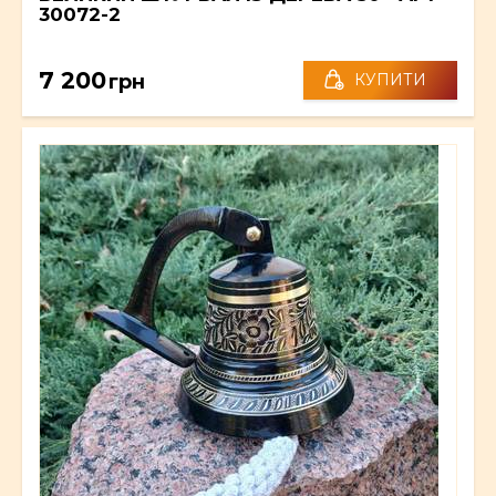
30072-2
7 200
грн
КУПИТИ