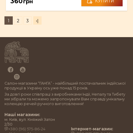
360
грн
КУПИТИ
1
2
3
›|
Салон-магазини “ГАНГА” - найбільший постачальник індійської
продукції в Україну ось уже понад 15 років.
За довгі роки співпраці з виробниками Індії, Непалу та Тибету
ми зібрали та можемо запропонувати Вам справді унікальну
колекцію речей ручного виготовлення!
Наші магазини:
м. Київ, вул. Княжий Затон
2/30
Інтернет-магазин:
+380 (96) 575-86-24