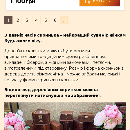
1 100
грн
КУПИТИ
1
2
3
4
5
6
›|
З давніх часів скринька – найкращий сувенір жінкам
будь-якого віку.
Дерев'яні скриньки можуть бути різними -
прикрашеними традиційним сухим різьбленням,
викладені бісером, з мідними замочками і петлями,
виготовленими під старовину. Розмір і форма скриньок з
дерева досить різноманітна - можна вибрати маленькі і
великі, у формі скриньки і скриньки.
Відеоогляд дерев'яних скриньок можна
переглянути натиснувши на зображення: