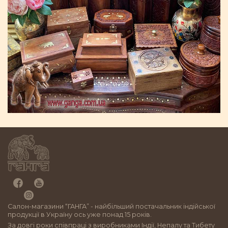
Салон-магазини “ГАНГА” - найбільший постачальник індійської
продукції в Україну ось уже понад 15 років.
За довгі роки співпраці з виробниками Індії, Непалу та Тибету