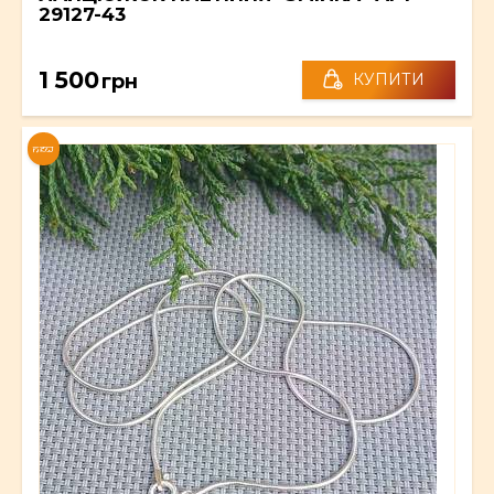
29127-43
1 500
грн
КУПИТИ
NEW