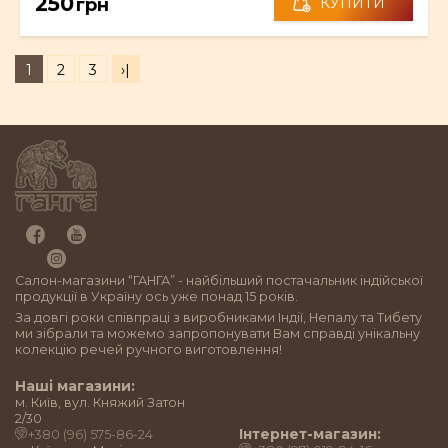
250
грн
КУПИТИ
1
2
3
›|
Салон-магазини “ГАНГА” - найбільший постачальник індійської
продукції в Україну ось уже понад 15 років.
За довгі роки співпраці з виробниками Індії, Непалу та Тибету
ми зібрали та можемо запропонувати Вам справді унікальну
колекцію речей ручного виготовлення!
Наші магазини:
м. Київ, вул. Княжий Затон
2/30
Інтернет-магазин:
+380 (96) 575-86-24