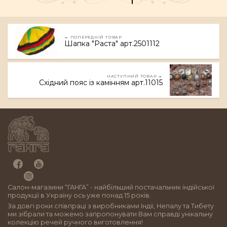
← ПОПЕРЕДНІЙ ТОВАР
Шапка "Раста" арт.2501112
НАСТУПНИЙ ТОВАР →
Східний пояс із камінням арт.11015
Салон-магазини “ГАНГА” - найбільший постачальник індійської
продукції в Україну ось уже понад 15 років.
За довгі роки співпраці з виробниками Індії, Непалу та Тибету
ми зібрали та можемо запропонувати Вам справді унікальну
колекцію речей ручного виготовлення!