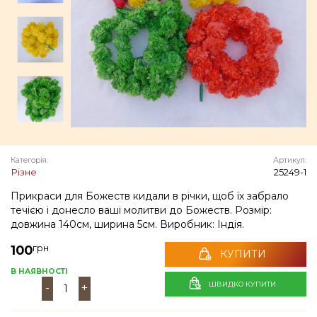
Категорія:
Артикул:
Різне
25249-1
Прикраси для Божеств кидали в річки, щоб їх забрало
течією і донесло ваші молитви до Божеств. Розмір:
довжина 140см, ширина 5см. Виробник: Індія.
грн
100
КУПИТИ
В НАЯВНОСТІ
ШВИДКО КУПИТИ
-
+