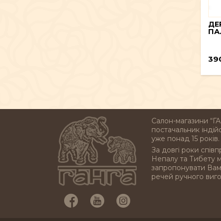
ДЕ
ПА
39
Салон-магазини “ГА
постачальник індійс
уже понад 15 років.
За довгі роки співп
Непалу та Тибету 
запропонувати Вам 
речей ручного виг