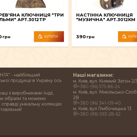
РЕВ'ЯНА КЛЮЧНИЦЯ "ТРИ
НАСТІННА КЛЮЧНИЦЯ
ЛЬМИ" АРТ.3012TP
"МУЗИЧНА" АРТ.3012KM
0
390
грн
грн
КУПИТИ
КУП
НГА” - найбільший
Наші магазини:
ької продукції в Україну ось
м. Київ, вул. Княжий Затон 2/
+380 (96) 575-86-24
м. Київ, вул. Микільсько-Слоб
раці з виробниками Індії,
2B
ми зібрали та можемо
+380 (96) 341-09-40
справді унікальну колекцію
м. Київ, вул Глибочицька 13
отовлення!
+380 (98) 593-28-62