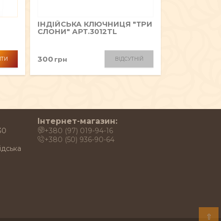
ІНДІЙСЬКА КЛЮЧНИЦЯ "ТРИ
СЛОНИ" АРТ.3012TL
300
грн
ИТИ
ВІДСУТНІЙ
Інтернет-магазин:
30
+380 (97) 019-94-16
+380 (50) 936-90-64
ідська
⇧