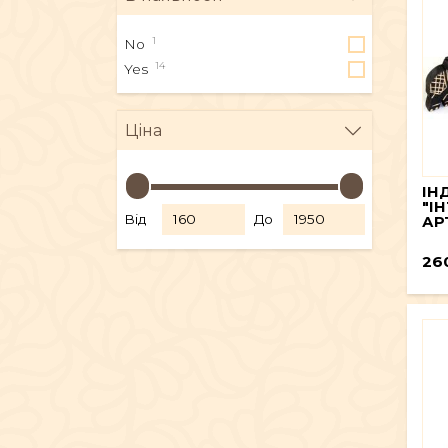
1
No
14
Yes
Ціна
ІН
"І
Від
До
АР
26