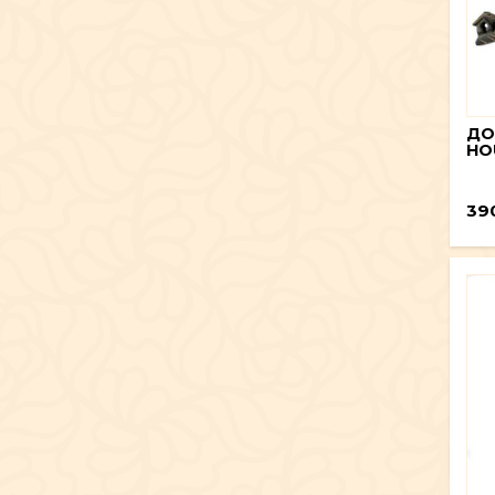
ДО
HOU
39