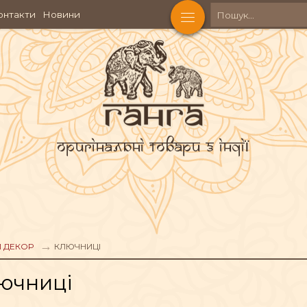
онтакти
Новини
Оригінальні товари з Індії
Й ДЕКОР
КЛЮЧНИЦІ
КОСМЕТИКА
Ч
ючниці