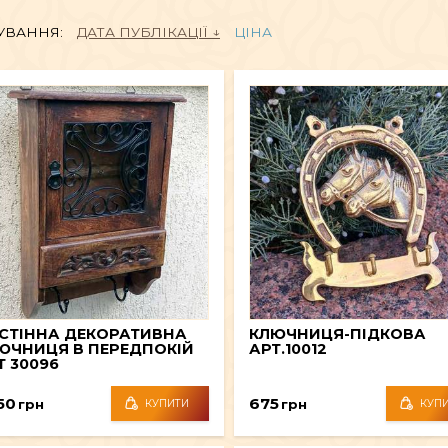
АКСЕСУАРИ
УВАННЯ:
ДАТА ПУБЛІКАЦІЇ
ЦІНА
АХОЩІ
ФІГУРИ БОЖЕСТВ
ЧА
ДЕКОР
В
ВСЕ ДЛЯ КУРІННЯ
СТІННА ДЕКОРАТИВНА
КЛЮЧНИЦЯ-ПІДКОВА
ЮЧНИЦЯ В ПЕРЕДПОКІЙ
АРТ.10012
Т 30096
50
675
грн
грн
КУПИТИ
КУП