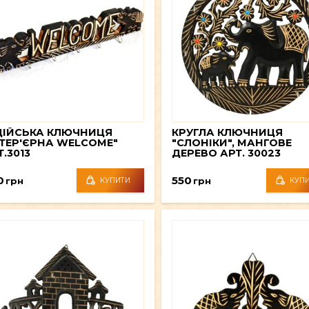
ДІЙСЬКА КЛЮЧНИЦЯ
КРУГЛА КЛЮЧНИЦЯ
НТЕР'ЄРНА WELCOME"
"СЛОНІКИ", МАНГОВЕ
Т.3013
ДЕРЕВО АРТ. 30023
0
550
грн
грн
КУПИТИ
КУП