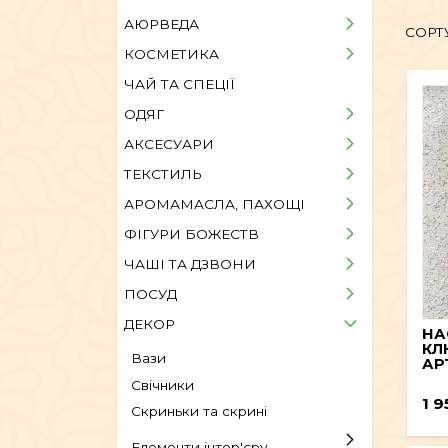
ОДЯГ
АЮРВЕДА
СОРТ
КОСМЕТИКА
АРОМАМАСЛА, П
ЧАЙ ТА СПЕЦІЇ
ОДЯГ
АКСЕСУАРИ
ПОСУД
ТЕКСТИЛЬ
АРОМАМАСЛА, ПАХОЩІ
ЕКСКЛЮЗИ
ФІГУРИ БОЖЕСТВ
ЧАШІ ТА ДЗВОНИ
ПОСУД
ДЕКОР
НА
КЛ
Вази
АР
Свічники
1 9
Скриньки та скрині
Елементи інтер'єру