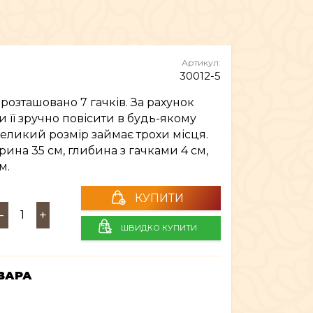
МЕБЛІ
Артикул:
30012-5
розташовано 7 гачків. За рахунок
и її зручно повісити в будь-якому
великий розмір займає трохи місця.
рина 35 см, глибина з гачками 4 см,
м.
КУПИТИ
-
+
ШВИДКО КУПИТИ
ВАРА