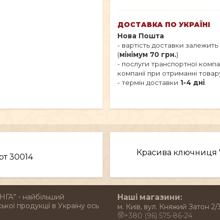
ДОСТАВКА ПО УКРАЇНІ
Нова Пошта
- вартість доставки залежить
(
мінімум 70 грн.
)
- послуги транспортної комп
компанії при отриманні товар
- термін доставки
1-4 дні
.
Красива ключниця "
рт 30014
НГА” - найбільший
Наші магазини:
ької продукції в Україну ось
м. Київ, вул. Княжий Затон 2/
+380 (96) 575-86-24