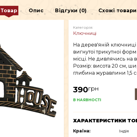
ДЕКОР
Товар
Опис
Відгуки (0)
Схожі товари
В
ВСЕ ДЛЯ КУРІННЯ
Категорія:
Ключниці
На дерев'яній ключниці 
вигнутої трикутної форм
місці. Не дивлячись на 
Розмір: висота 20 см, ши
глибина журавлини 1,5 с
грн
390
В НАЯВНОСТІ
ХАРАКТЕРИСТИКИ ТО
Країна:
Індія