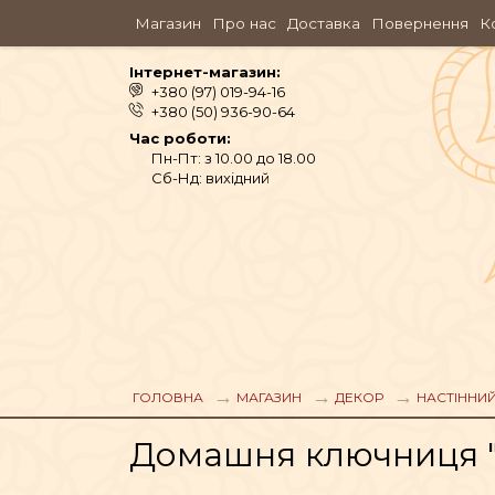
Магазин
Про нас
Доставка
Повернення
К
Інтернет-магазин:
+380 (97) 019-94-16
+380 (50) 936-90-64
Час роботи:
Пн-Пт: з 10.00 до 18.00
Сб-Нд: вихідний
АЮРВЕДА
ОДЯГ
ГОЛОВНА
МАГАЗИН
ДЕКОР
НАСТІННИ
Домашня ключниця "Ke
АРОМАМАСЛА, П