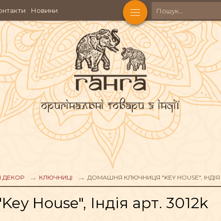
онтакти
Новини
Оригінальні товари з Індії
КОСМЕТИКА
Ч
АКСЕСУАРИ
Й ДЕКОР
КЛЮЧНИЦІ
ДОМАШНЯ КЛЮЧНИЦЯ "KEY HOUSE", ІНДІЯ 
y House", Індія арт. 3012k
АХОЩІ
ФІГУРИ БОЖЕСТВ
ЧА