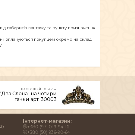
 від габаритів вантажу та пункту призначення
анії оплачуються покупцем окремо на складі
у
НАСТУПНИЙ ТОВАР →
Два Слона" на чотири
гачки арт. 30003
Інтернет-магазин:
30
+380 (97) 019-94-16
+380 (50) 936-90-64