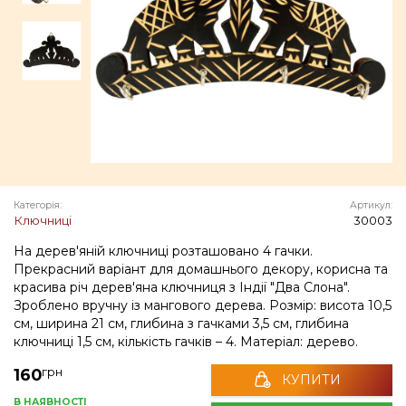
Категорія:
Артикул:
Ключниці
30003
На дерев'яній ключниці розташовано 4 гачки.
Прекрасний варіант для домашнього декору, корисна та
красива річ дерев'яна ключниця з Індії "Два Слона".
Зроблено вручну із мангового дерева. Розмір: висота 10,5
см, ширина 21 см, глибина з гачками 3,5 см, глибина
ключниці 1,5 см, кількість гачків – 4. Матеріал: дерево.
грн
160
КУПИТИ
В НАЯВНОСТІ