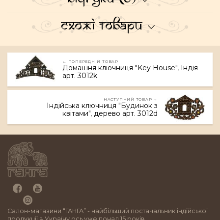
Схожі товари
← ПОПЕРЕДНІЙ ТОВАР
Домашня ключниця "Key House", Індія
арт. 3012k
НАСТУПНИЙ ТОВАР →
Індійська ключниця "Будинок з
квітами", дерево арт. 3012d
Салон-магазини “ГАНГА” - найбільший постачальник індійської
продукції в Україну ось уже понад 15 років.