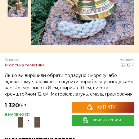
Категорія:
Артикул:
Морська тематика
32021-1
Якщо ви вирішили обрати подарунок моряку, або
відважному чоловікові, то купити корабельну ринду саме
час. Розмір: висота 8 см, ширина 10 см, висота із
кронштейном 12 см. Матеріал: латунь, емаль, гравіювання.
грн
1 320
КУПИТИ
В НАЯВНОСТІ
ШВИДКО КУПИТИ
-
+