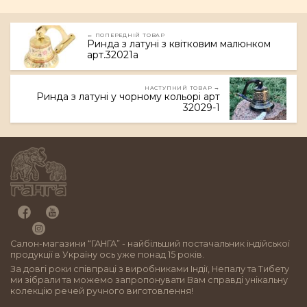
← ПОПЕРЕДНІЙ ТОВАР
Ринда з латуні з квітковим малюнком
арт.32021a
НАСТУПНИЙ ТОВАР →
Ринда з латуні у чорному кольорі арт
32029-1
Салон-магазини “ГАНГА” - найбільший постачальник індійської
продукції в Україну ось уже понад 15 років.
За довгі роки співпраці з виробниками Індії, Непалу та Тибету
ми зібрали та можемо запропонувати Вам справді унікальну
колекцію речей ручного виготовлення!