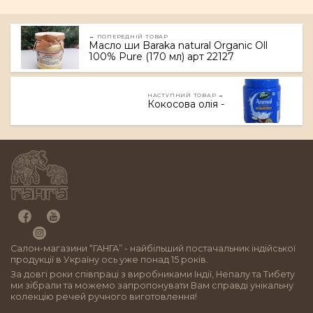
← ПОПЕРЕДНІЙ ТОВАР
Масло ши Baraka natural Organic Oll
100% Pure (170 мл) арт 22127
НАСТУПНИЙ ТОВАР →
Кокосова олія -
Салон-магазини “ГАНГА” - найбільший постачальник індійської
продукції в Україну ось уже понад 15 років.
За довгі роки співпраці з виробниками Індії, Непалу та Тибету
ми зібрали та можемо запропонувати Вам справді унікальну
колекцію речей ручного виготовлення!