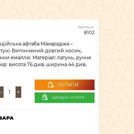
ТЕКСТИЛЬ
ШІ ТА ДЗВОНИ
Артикул:
8102
МЕБЛІ
ндійська афтаба Махараджа –
атуні. Витончений довгий носик,
нки емаллю. Матеріал: латунь, ручне
мір: висота 76 див, ширина 44 див,
КУПИТИ
-
+
ШВИДКО КУПИТИ
ВАРА