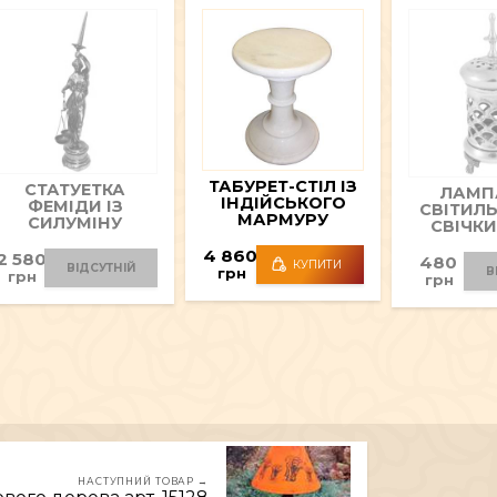
ТАБУРЕТ-СТІЛ ІЗ
СТАТУЕТКА
ЛАМП
ІНДІЙСЬКОГО
ФЕМІДИ ІЗ
СВІТИЛ
МАРМУРУ
СИЛУМІНУ
СВІЧКИ
АРТ.60108-1
АРТ.20088
АРТ.
4 860
2 580
480
КУПИТИ
ВІДСУТНІЙ
В
грн
грн
грн
НАСТУПНИЙ ТОВАР →