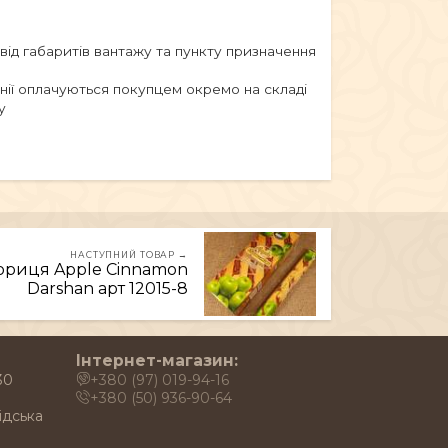
 від габаритів вантажу та пункту призначення
анії оплачуються покупцем окремо на складі
у
НАСТУПНИЙ ТОВАР →
ориця Apple Cinnamon
Darshan арт 12015-8
Інтернет-магазин:
30
+380 (97) 019-94-16
+380 (50) 936-90-64
ідська