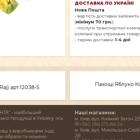
ДОСТАВКА ПО УКРАЇНІ
Нова Пошта
- вартість доставки залежить
(
мінімум 70 грн.
)
- послуги транспортної комп
компанії при отриманні товар
- термін доставки
1-4 дні
.
Пахощі Яблуко К
Raj) арт.12038-5
НГА” - найбільший
Наші магазини:
ької продукції в Україну ось
м. Київ, вул. Княжий Затон 2/
+380 (96) 575-86-24
м. Київ, вул. Микільсько-Слоб
раці з виробниками Індії,
2B
ми зібрали та можемо