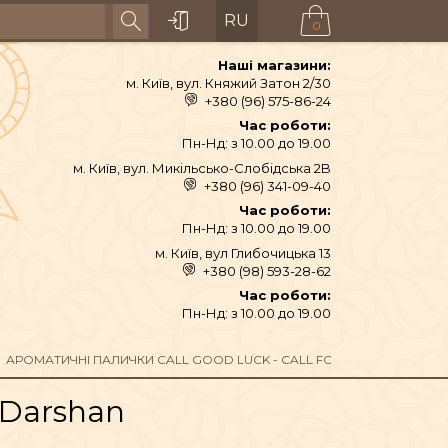
RU
0
Наші магазини:
м. Київ, вул. Княжий Затон 2/30
+380 (96) 575-86-24
Час роботи:
Пн-Нд: з 10.00 до 19.00
м. Київ, вул. Микільсько-Слобідська 2B
+380 (96) 341-09-40
Час роботи:
Пн-Нд: з 10.00 до 19.00
м. Київ, вул Глибочицька 13
+380 (98) 593-28-62
АЙ ТА СПЕЦІЇ
Час роботи:
Пн-Нд: з 10.00 до 19.00
ТЕКСТИЛЬ
АРОМАТИЧНІ ПАЛИЧКИ CALL GOOD LUCK - CALL FORTUNE DARSHAN 
 Darshan
ШІ ТА ДЗВОНИ