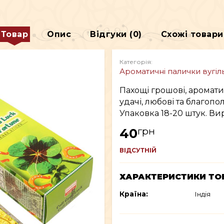
ДЕКОР
Товар
Опис
Відгуки (0)
Схожі товари
В
ВСЕ ДЛЯ КУРІННЯ
Категорія:
Ароматичні палички вугіль
Пахощі грошові, аромати
удачі, любові та благопо
Упаковка 18-20 штук. Вир
грн
40
ВІДСУТНІЙ
ХАРАКТЕРИСТИКИ ТО
Країна:
Індія