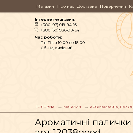
Магазин
Про нас
Доставка
Повернення
К
Інтернет-магазин:
+380 (97) 019-94-16
+380 (50) 936-90-64
Час роботи:
Пн-Пт: з 10.00 до 18.00
Сб-Нд: вихідний
АЮРВЕДА
ОДЯГ
ГОЛОВНА
МАГАЗИН
АРОМАМАСЛА, ПАХО
Ароматичні палички C
АРОМАМАСЛА, П
арт.12038good