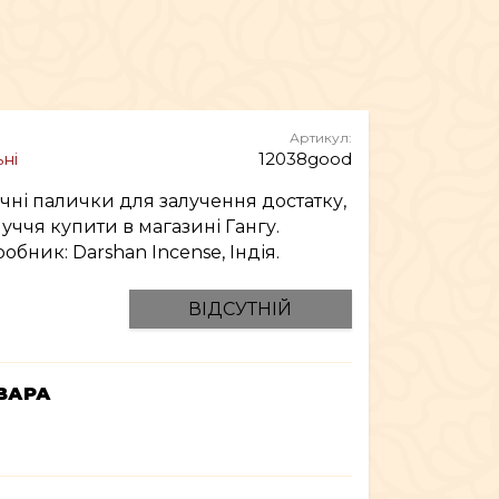
МЕБЛІ
Артикул:
ні
12038good
чні палички для залучення достатку,
луччя купити в магазині Гангу.
обник: Darshan Incense, Індія.
ВІДСУТНІЙ
ВАРА