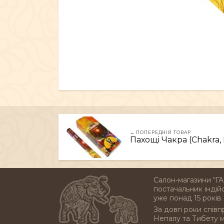
← ПОПЕРЕДНІЙ ТОВАР
Пахощі Чакра (Chakra, 
Салон-магазини “ГА
постачальник індійс
уже понад 15 років.
За довгі роки співп
Непалу та Тибету 