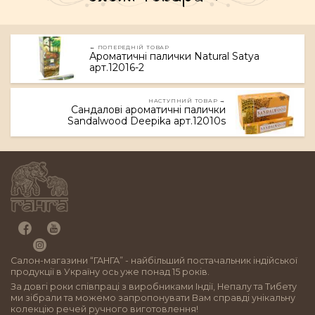
← ПОПЕРЕДНІЙ ТОВАР
Ароматичні палички Natural Satya
арт.12016-2
НАСТУПНИЙ ТОВАР →
Сандалові ароматичні палички
Sandalwood Deepika арт.12010s
Салон-магазини “ГАНГА” - найбільший постачальник індійської
продукції в Україну ось уже понад 15 років.
За довгі роки співпраці з виробниками Індії, Непалу та Тибету
ми зібрали та можемо запропонувати Вам справді унікальну
колекцію речей ручного виготовлення!