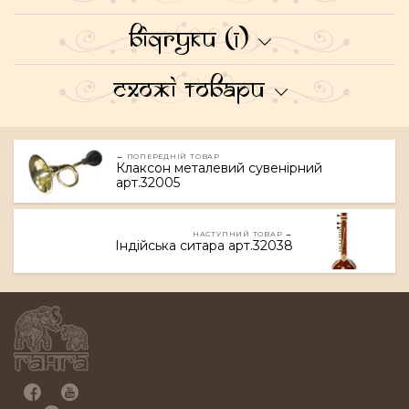
Відгуки (1)
Схожі товари
← ПОПЕРЕДНІЙ ТОВАР
Клаксон металевий сувенірний
арт.32005
НАСТУПНИЙ ТОВАР →
Індійська ситара арт.32038