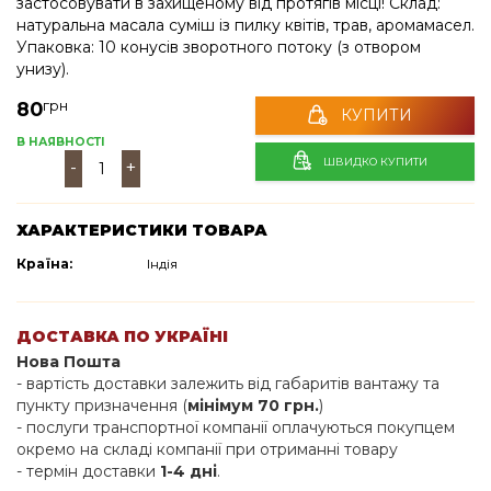
застосовувати в захищеному від протягів місці! Склад:
натуральна масала суміш із пилку квітів, трав, аромамасел.
Упаковка: 10 конусів зворотного потоку (з отвором
унизу).
грн
80
КУПИТИ
В НАЯВНОСТІ
ШВИДКО КУПИТИ
-
+
ХАРАКТЕРИСТИКИ ТОВАРА
Країна:
Індія
ДОСТАВКА ПО УКРАЇНІ
Нова Пошта
- вартість доставки залежить від габаритів вантажу та
пункту призначення (
мінімум 70 грн.
)
- послуги транспортної компанії оплачуються покупцем
окремо на складі компанії при отриманні товару
- термін доставки
1-4 дні
.