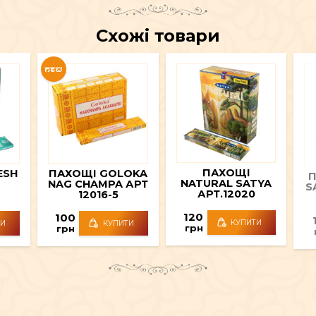
Схожі товари
NEW
ПАХОЩІ
ESH
ПАХОЩІ GOLOKA
П
NATURAL SATYA
NAG CHAMPA АРТ
S
АРТ.12020
12016-5
120
100
КУПИТИ
ТИ
КУПИТИ
грн
грн