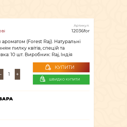
ТЕКСТИЛЬ
ШІ ТА ДЗВОНИ
Артикул:
ові
12036for
МЕБЛІ
 ароматом (Forest Raj). Натуральні
ям пилку квітів, спецій та
ка: 10 шт. Виробник: Raj, Індія
КУПИТИ
-
+
ШВИДКО КУПИТИ
ВАРА