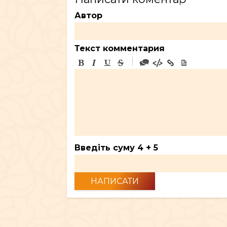
Автор
Текст комментария
-
-
-
-
-
-
-
-
-
-
-
-
-
-
-
Введіть суму 4 + 5