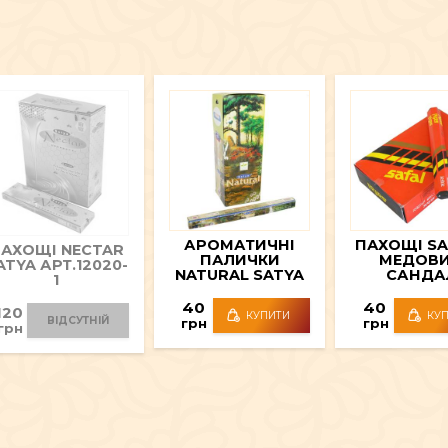
АРОМАТИЧНІ
ПАХОЩІ SA
АХОЩІ NECTAR
ПАЛИЧКИ
МЕДОВ
ATYA АРТ.12020-
NATURAL SATYA
САНДА
1
АРТ.12016-2
АРТ.1203
40
40
120
КУПИТИ
КУ
ВІДСУТНІЙ
грн
грн
грн