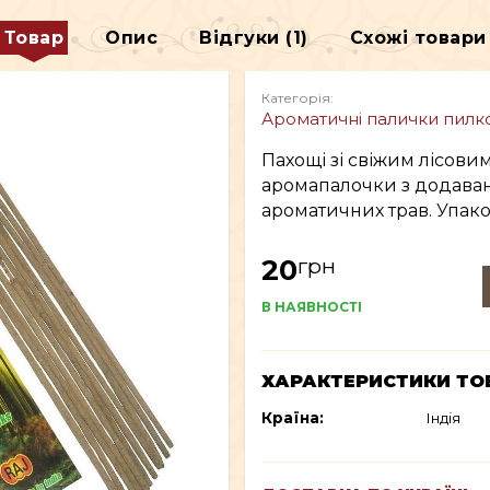
АКСЕСУАРИ
Товар
Опис
Відгуки (1)
Схожі товари
АХОЩІ
ФІГУРИ БОЖЕСТВ
ЧА
Категорія:
Ароматичні палички пилк
ДЕКОР
Пахощі зі свіжим лісовим
аромапалочки з додаванн
ароматичних трав. Упаков
В
ВСЕ ДЛЯ КУРІННЯ
грн
20
В НАЯВНОСТІ
ХАРАКТЕРИСТИКИ ТО
Країна:
Індія