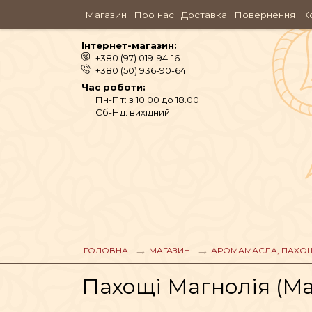
Магазин
Про нас
Доставка
Повернення
К
Інтернет-магазин:
+380 (97) 019-94-16
+380 (50) 936-90-64
Час роботи:
Пн-Пт: з 10.00 до 18.00
Сб-Нд: вихідний
АЮРВЕДА
ОДЯГ
ГОЛОВНА
МАГАЗИН
АРОМАМАСЛА, ПАХО
Пахощі Магнолія (Mag
АРОМАМАСЛА, П