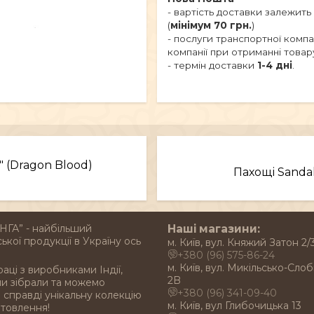
- вартість доставки залежить
(
мінімум 70 грн.
)
- послуги транспортної комп
компанії при отриманні товар
- термін доставки
1-4 дні
.
 (Dragon Blood)
Пахощі Sandal
НГА” - найбільший
Наші магазини:
ької продукції в Україну ось
м. Київ, вул. Княжий Затон 2/
+380 (96) 575-86-24
м. Київ, вул. Микільсько-Слоб
раці з виробниками Індії,
2B
ми зібрали та можемо
+380 (96) 341-09-40
справді унікальну колекцію
м. Київ, вул Глибочицька 13
отовлення!