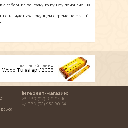
 від габаритів вантажу та пункту призначення
анії оплачуються покупцем окремо на складі
у
НАСТУПНИЙ ТОВАР →
 Wood Tulasi арт.12038
Інтернет-магазин:
30
+380 (97) 019-94-16
+380 (50) 936-90-64
ідська