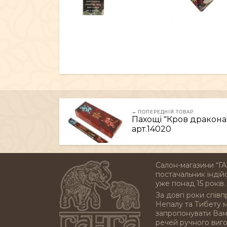
← ПОПЕРЕДНІЙ ТОВАР
Пахощі "Кров дракона"
арт.14020
Салон-магазини “ГА
постачальник індійс
уже понад 15 років.
За довгі роки співп
Непалу та Тибету 
запропонувати Вам 
речей ручного виг