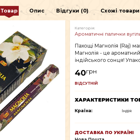
ДЕКОР
Товар
Опис
Відгуки (0)
Схожі товари
В
ВСЕ ДЛЯ КУРІННЯ
Категорія:
Ароматичні палички вугіль
Пахощі Магнолія (Raj) ма
Магнолія - ​​це ароматни
індійського сонця! Упако
грн
40
ВІДСУТНІЙ
ХАРАКТЕРИСТИКИ ТО
Країна:
Індія
ДОСТАВКА ПО УКРАЇНІ
Нова Пошта