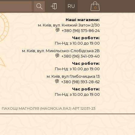
RU
0
Наші магазини:
м. Київ, вул. Княжий Затон 2/30
+380 (96) 575-86-24
Час роботи:
Пн-Нд: з 10.00 до 19.00
м. Київ, вул. Микільсько-Слобідська 2B
+380 (96) 341-09-40
Час роботи:
Пн-Нд: з 10.00 до 19.00
м. Київ, вул Глибочицька 13
+380 (98) 593-28-62
АЙ ТА СПЕЦІЇ
Час роботи:
Пн-Нд: з 10.00 до 19.00
ТЕКСТИЛЬ
ПАХОЩІ МАГНОЛІЯ (MAGNOLIA,RAJ) АРТ.12031-23
ШІ ТА ДЗВОНИ