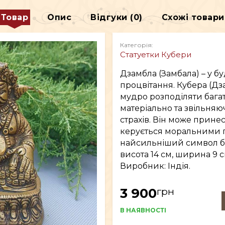
Товар
Опис
Відгуки (0)
Схожі товари
ДЕКОР
Категорія:
В
ВСЕ ДЛЯ КУРІННЯ
Статуетки Кубери
Дзамбла (Замбала) – у бу
процвітання. Кубера (Дз
мудро розподіляти бага
матеріально та звільняюч
страхів. Він може принес
керується моральними 
найсильніший символ баг
висота 14 см, ширина 9 с
Виробник: Індія.
грн
3 900
В НАЯВНОСТІ