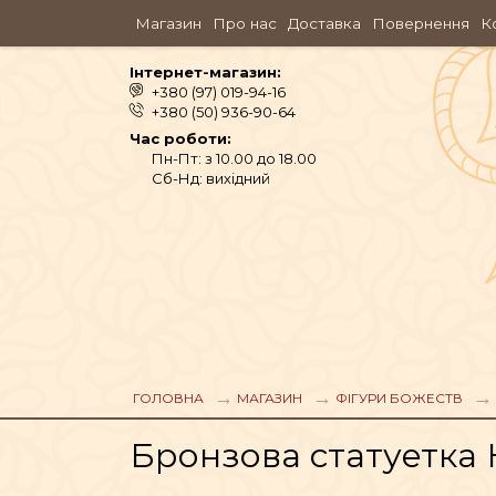
Магазин
Про нас
Доставка
Повернення
К
Інтернет-магазин:
+380 (97) 019-94-16
+380 (50) 936-90-64
Час роботи:
Пн-Пт: з 10.00 до 18.00
Сб-Нд: вихідний
АЮРВЕДА
ОДЯГ
ГОЛОВНА
МАГАЗИН
ФІГУРИ БОЖЕСТВ
Бронзова статуетка К
АРОМАМАСЛА, П