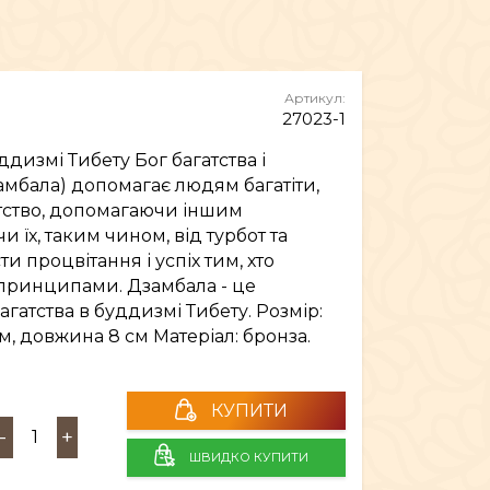
МЕБЛІ
Артикул:
27023-1
ддизмі Тибету Бог багатства і
амбала) допомагає людям багатіти,
тство, допомагаючи іншим
и їх, таким чином, від турбот та
ти процвітання і успіх тим, хто
принципами. Дзамбала - це
атства в буддизмі Тибету. Розмір:
м, довжина 8 см Матеріал: бронза.
КУПИТИ
-
+
ШВИДКО КУПИТИ