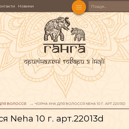
онтакти
Новини
Оригінальні товари з Індії
КОСМЕТИКА
Ч
ДЛЯ ВОЛОССЯ
ЧОРНА ХНА ДЛЯ ВОЛОССЯ NEHA 10 Г. АРТ.22013D
АКСЕСУАРИ
я Neha 10 г. арт.22013d
АХОЩІ
ФІГУРИ БОЖЕСТВ
ЧА