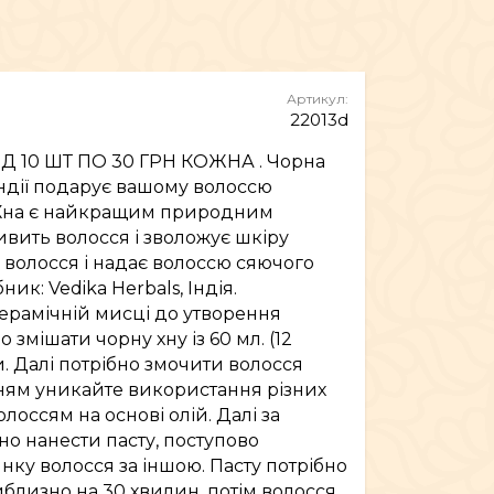
МЕБЛІ
Артикул:
22013d
ІД 10 ШТ ПО 30 ГРН КОЖНА . Чорна
Індії подарує вашому волоссю
 Хна є найкращим природним
вить волосся і зволожує шкіру
 волосся і надає волоссю сяючого
ник: Vedika Herbals, Індія.
керамічній мисці до утворення
 змішати чорну хну із 60 мл. (12
 Далі потрібно змочити волосся
ням уникайте використання різних
олоссям на основі олій. Далі за
о нанести пасту, поступово
ку волосся за іншою. Пасту потрібно
близно на 30 хвилин, потім волосся