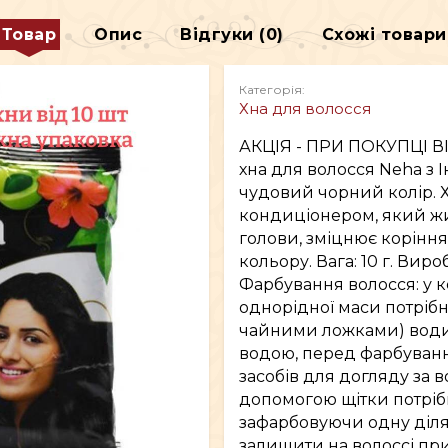
Товар
Опис
Відгуки (0)
Схожі товари
ДЕКОР
Категорія:
Хна для волосся
В
ВСЕ ДЛЯ КУРІННЯ
АКЦІЯ - ПРИ ПОКУПЦІ В
хна для волосся Neha з 
чудовий чорний колір.
кондиціонером, який жи
голови, зміцнює коріння
кольору. Вага: 10 г. Вироб
Фарбування волосся: у 
однорідної маси потрібно
чайними ложками) води.
водою, перед фарбуван
засобів для догляду за в
допомогою щітки потрібн
зафарбовуючи одну ділян
залишити на волоссі при