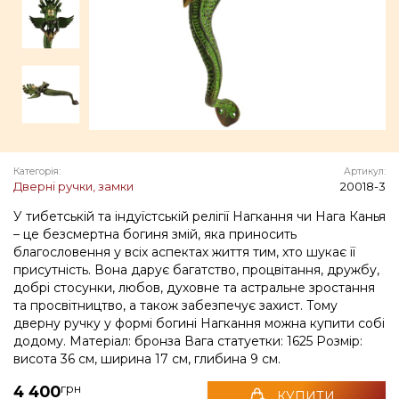
Категорія:
Артикул:
Дверні ручки, замки
20018-3
У тибетській та індуїстській релігії Нагкання чи Нага Канья
– це безсмертна богиня змій, яка приносить
благословення у всіх аспектах життя тим, хто шукає її
присутність. Вона дарує багатство, процвітання, дружбу,
добрі стосунки, любов, духовне та астральне зростання
та просвітництво, а також забезпечує захист. Тому
дверну ручку у формі богині Нагкання можна купити собі
додому. Матеріал: бронза Вага статуетки: 1625 Розмір:
висота 36 см, ширина 17 см, глибина 9 см.
грн
4 400
КУПИТИ