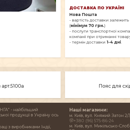
ДОСТАВКА ПО УКРАЇНІ
Нова Пошта
- вартість доставки залежить
(
мінімум 70 грн.
)
- послуги транспортної комп
компанії при отриманні товар
- термін доставки
1-4 дні
.
 арт.5100a
Пояс для схі
НГА” - найбільший
Наші магазини:
ької продукції в Україну ось
м. Київ, вул. Княжий Затон 2/
+380 (96) 575-86-24
м. Київ, вул. Микільсько-Слоб
раці з виробниками Індії,