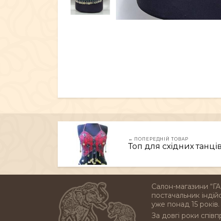
← ПОПЕРЕДНІЙ ТОВАР
Топ для східних танців
Салон-магазини “ГА
постачальник індійс
уже понад 15 років.
За довгі роки співп