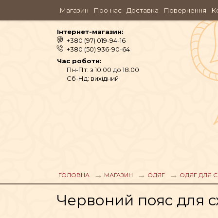
Магазин
Про нас
Доставка
Повернення
К
Інтернет-магазин:
+380 (97) 019-94-16
+380 (50) 936-90-64
Час роботи:
Пн-Пт: з 10.00 до 18.00
Сб-Нд: вихідний
АЮРВЕДА
ОДЯГ
ГОЛОВНА
МАГАЗИН
ОДЯГ
ОДЯГ ДЛЯ С
Червоний пояс для сх
АРОМАМАСЛА, П