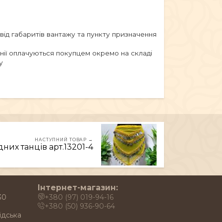
 від габаритів вантажу та пункту призначення
анії оплачуються покупцем окремо на складі
у
НАСТУПНИЙ ТОВАР →
дних танців арт.13201-4
Інтернет-магазин:
30
+380 (97) 019-94-16
+380 (50) 936-90-64
ідська