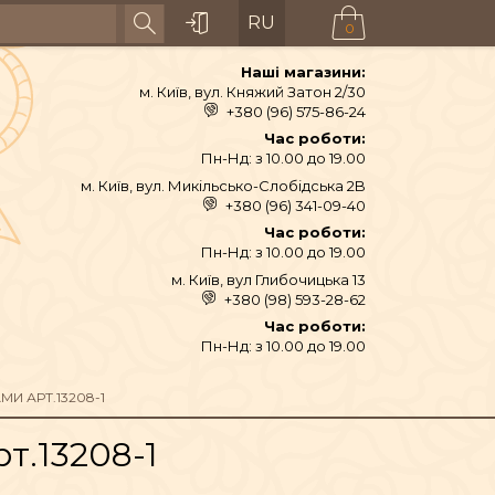
RU
0
Наші магазини:
м. Київ, вул. Княжий Затон 2/30
+380 (96) 575-86-24
Час роботи:
Пн-Нд: з 10.00 до 19.00
м. Київ, вул. Микільсько-Слобідська 2B
+380 (96) 341-09-40
Час роботи:
Пн-Нд: з 10.00 до 19.00
м. Київ, вул Глибочицька 13
+380 (98) 593-28-62
АЙ ТА СПЕЦІЇ
Час роботи:
Пн-Нд: з 10.00 до 19.00
ТЕКСТИЛЬ
И АРТ.13208-1
т.13208-1
ШІ ТА ДЗВОНИ