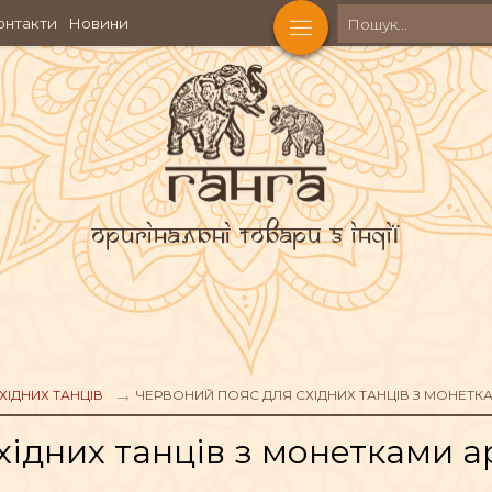
онтакти
Новини
Оригінальні товари з Індії
КОСМЕТИКА
Ч
АКСЕСУАРИ
ХІДНИХ ТАНЦІВ
ЧЕРВОНИЙ ПОЯС ДЛЯ СХІДНИХ ТАНЦІВ З МОНЕТКАМ
ідних танців з монетками ар
АХОЩІ
ФІГУРИ БОЖЕСТВ
ЧА