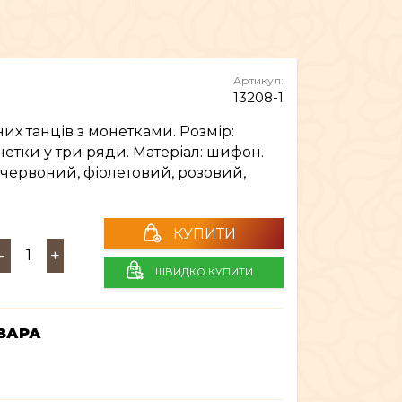
МЕБЛІ
Артикул:
13208-1
их танців з монетками. Розмір:
нетки у три ряди. Матеріал: шифон.
 червоний, фіолетовий, розовий,
КУПИТИ
-
+
ШВИДКО КУПИТИ
ВАРА