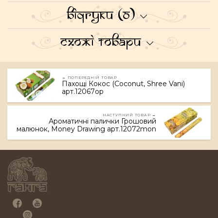
Відгуки (0)
Схожі товари
← ПОПЕРЕДНІЙ ТОВАР
Пахощі Кокос (Coconut, Shree Vani)
арт.12067op
НАСТУПНИЙ ТОВАР →
Ароматичні палички Грошовий
малюнок, Money Drawing арт.12072mon