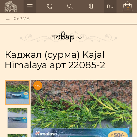
RU
0
СУРМА
Товар
Каджал (сурма) Kajal
Himalaya арт 22085-2
NEW