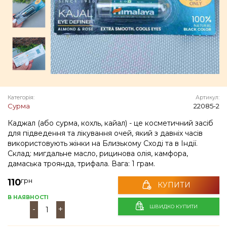
Категорія:
Артикул:
Сурма
22085-2
Каджал (або сурма, кохль, кайал) - це косметичний засіб
для підведення та лікування очей, який з давніх часів
використовують жінки на Близькому Сході та в Індії.
Склад: мигдальне масло, рицинова олія, камфора,
дамаська троянда, трифала. Вага: 1 грам.
грн
110
КУПИТИ
В НАЯВНОСТІ
ШВИДКО КУПИТИ
-
+