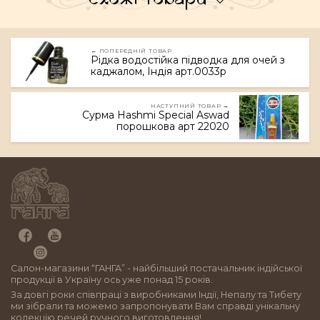
← ПОПЕРЕДНІЙ ТОВАР
Рідка водостійка підводка для очей з
каджалом, Індія арт.0033p
НАСТУПНИЙ ТОВАР →
Сурма Hashmi Special Aswad
порошкова арт 22020
Салон-магазини “ГАНГА” - найбільший постачальник індійської
продукції в Україну ось уже понад 15 років.
За довгі роки співпраці з виробниками Індії, Непалу та Тибету
ми зібрали та можемо запропонувати Вам справді унікальну
колекцію речей ручного виготовлення!