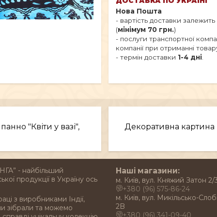
ДОСТАВКА ПО УКРАЇНІ
Нова Пошта
- вартість доставки залежить
(
мінімум 70 грн.
)
- послуги транспортної комп
компанії при отриманні товар
- термін доставки
1-4 дні
.
анно "Квіти у вазі",
Декоративна картина К
НГА” - найбільший
Наші магазини:
ької продукції в Україну ось
м. Київ, вул. Княжий Затон 2/
+380 (96) 575-86-24
м. Київ, вул. Микільсько-Слоб
раці з виробниками Індії,
2B
ми зібрали та можемо
+380 (96) 341-09-40
справді унікальну колекцію