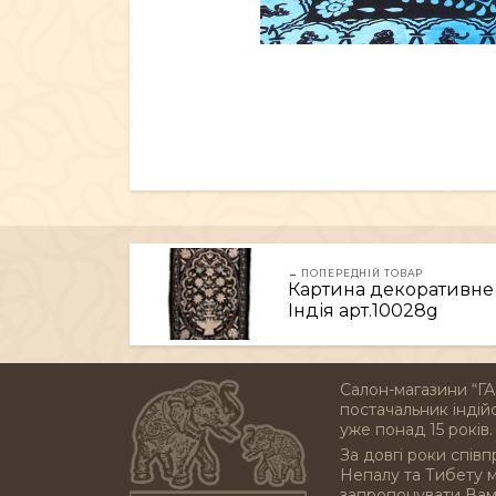
← ПОПЕРЕДНІЙ ТОВАР
Картина декоративне п
Індія арт.10028g
Салон-магазини “ГА
постачальник індійс
уже понад 15 років.
За довгі роки співп
Непалу та Тибету 
запропонувати Вам 