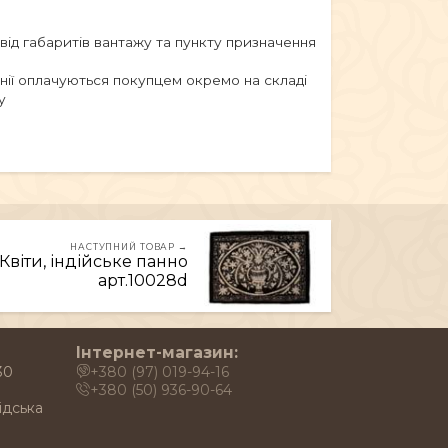
 від габаритів вантажу та пункту призначення
анії оплачуються покупцем окремо на складі
у
НАСТУПНИЙ ТОВАР →
віти, індійське панно
арт.10028d
Інтернет-магазин:
30
+380 (97) 019-94-16
+380 (50) 936-90-64
ідська