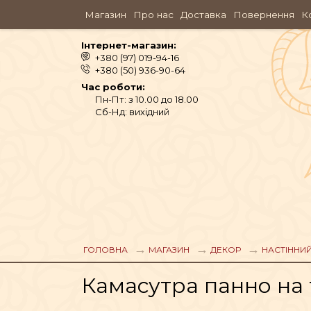
Магазин
Про нас
Доставка
Повернення
К
Інтернет-магазин:
+380 (97) 019-94-16
+380 (50) 936-90-64
Час роботи:
Пн-Пт: з 10.00 до 18.00
Сб-Нд: вихідний
АЮРВЕДА
ОДЯГ
ГОЛОВНА
МАГАЗИН
ДЕКОР
НАСТІННИ
Камасутра панно на 
АРОМАМАСЛА, П