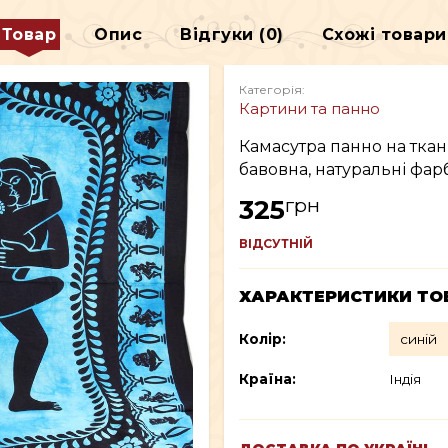
ДЕКОР
Товар
Опис
Відгуки (0)
Схожі товари
В
ВСЕ ДЛЯ КУРІННЯ
Категорія:
Картини та панно
Камасутра панно на тканин
бавовна, натуральні фар
грн
325
ВІДСУТНІЙ
ХАРАКТЕРИСТИКИ ТО
Колір:
Країна:
Індія