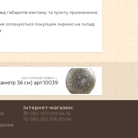
 від габаритів вантажу та пункту призначення
анії оплачуються покупцем окремо на складі
у
НАСТУПНИЙ ТОВАР →
метр 36 см) арт.10039
Інтернет-магазин:
30
+380 (97) 019-94-16
+380 (50) 936-90-64
ідська