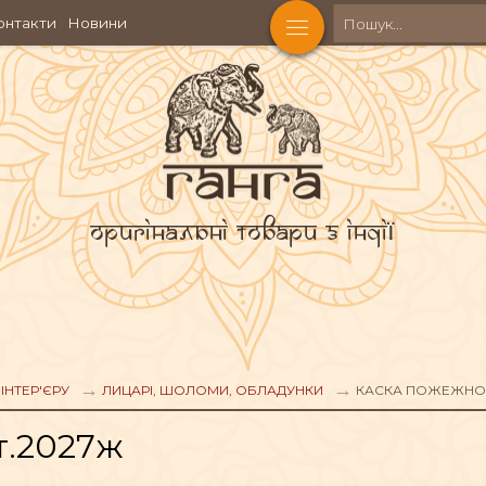
онтакти
Новини
Оригінальні товари з Індії
КОСМЕТИКА
Ч
АКСЕСУАРИ
ІНТЕР'ЄРУ
ЛИЦАРІ, ШОЛОМИ, ОБЛАДУНКИ
КАСКА ПОЖЕЖНОГ
т.2027ж
АХОЩІ
ФІГУРИ БОЖЕСТВ
ЧА