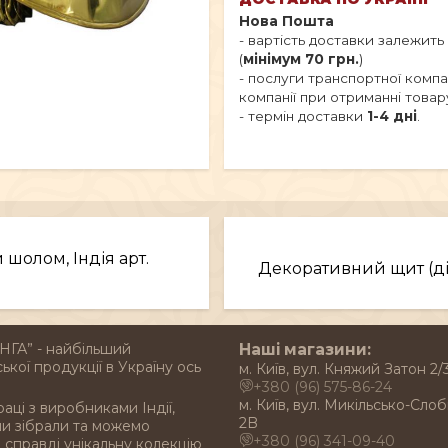
Нова Пошта
- вартість доставки залежить
(
мінімум 70 грн.
)
- послуги транспортної комп
компанії при отриманні товар
- термін доставки
1-4 дні
.
шолом, Індія арт.
Декоративний щит (діа
НГА” - найбільший
Наші магазини:
ької продукції в Україну ось
м. Київ, вул. Княжий Затон 2/
+380 (96) 575-86-24
м. Київ, вул. Микільсько-Слоб
раці з виробниками Індії,
2B
ми зібрали та можемо
+380 (96) 341-09-40
справді унікальну колекцію