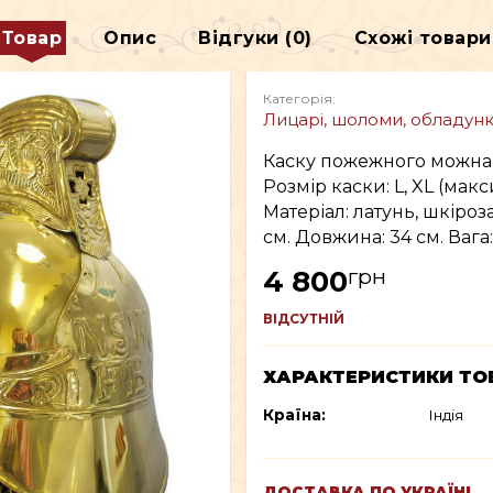
ДЕКОР
Товар
Опис
Відгуки (0)
Схожі товари
В
ВСЕ ДЛЯ КУРІННЯ
Категорія:
Лицарі, шоломи, обладун
Каску пожежного можна
Розмір каски: L, XL (мак
Матеріал: латунь, шкіроз
см. Довжина: 34 см. Вага:
грн
4 800
ВІДСУТНІЙ
ХАРАКТЕРИСТИКИ ТО
Країна:
Індія
ДОСТАВКА ПО УКРАЇНІ