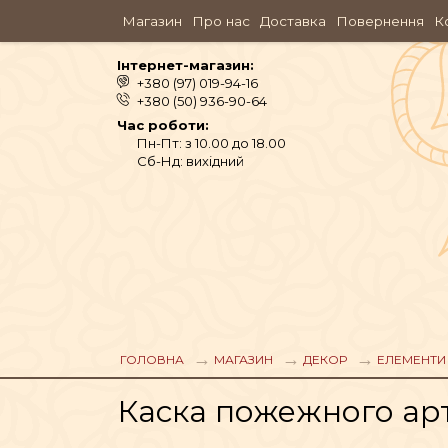
Магазин
Про нас
Доставка
Повернення
К
Інтернет-магазин:
+380 (97) 019-94-16
+380 (50) 936-90-64
Час роботи:
Пн-Пт: з 10.00 до 18.00
Сб-Нд: вихідний
АЮРВЕДА
ОДЯГ
ГОЛОВНА
МАГАЗИН
ДЕКОР
ЕЛЕМЕНТИ 
Каска пожежного ар
АРОМАМАСЛА, П