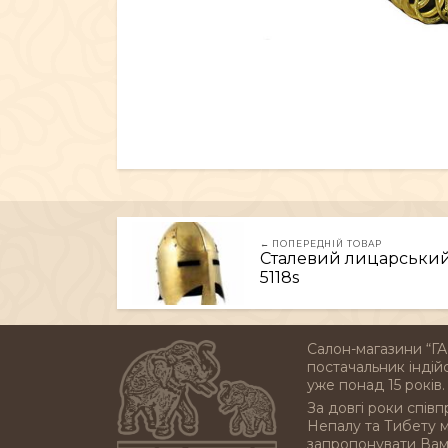
← ПОПЕРЕДНІЙ ТОВАР
Сталевий лицарський 
5118s
Салон-магазини “ГА
постачальник індійс
уже понад 15 років.
За довгі роки співп
Непалу та Тибету 
запропонувати Вам 