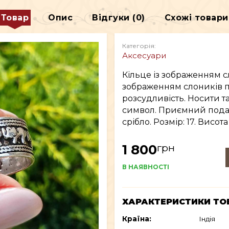
ДЕКОР
Товар
Опис
Відгуки (0)
Схожі товари
Категорія:
В
ВСЕ ДЛЯ КУРІННЯ
Аксесуари
Кільце із зображенням сло
зображенням слоників п
розсудливість. Носити т
символ. Приємний подар
срібло. Розмір: 17. Висота
грн
1 800
В НАЯВНОСТІ
ХАРАКТЕРИСТИКИ ТО
Країна:
Індія