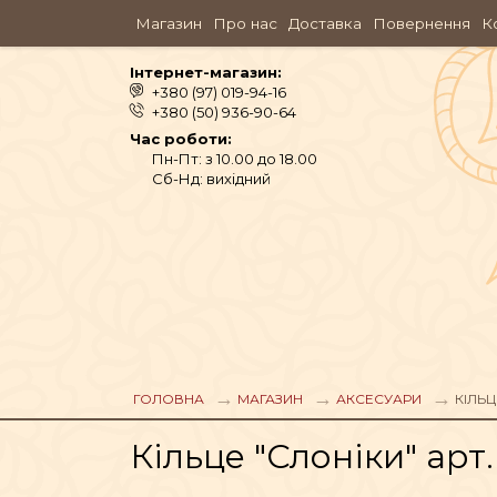
Магазин
Про нас
Доставка
Повернення
К
Інтернет-магазин:
+380 (97) 019-94-16
+380 (50) 936-90-64
Час роботи:
Пн-Пт: з 10.00 до 18.00
Сб-Нд: вихідний
АЮРВЕДА
ОДЯГ
ГОЛОВНА
МАГАЗИН
АКСЕСУАРИ
КІЛЬЦ
Кільце "Слоніки" арт.
АРОМАМАСЛА, П