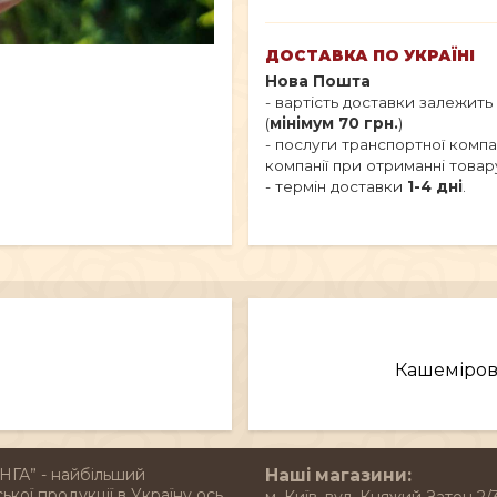
ДОСТАВКА ПО УКРАЇНІ
Нова Пошта
- вартість доставки залежить
(
мінімум 70 грн.
)
- послуги транспортної комп
компанії при отриманні товар
- термін доставки
1-4 дні
.
Кашеміров
НГА” - найбільший
Наші магазини:
ької продукції в Україну ось