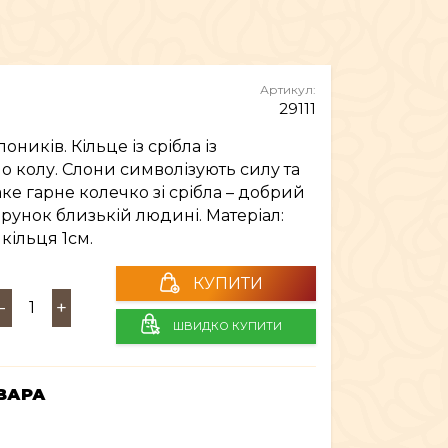
МЕБЛІ
Артикул:
29111
ників. Кільце із срібла із
о колу. Слони символізують силу та
аке гарне колечко зі срібла – добрий
унок близькій людині. Матеріал:
 кільця 1см.
КУПИТИ
-
+
ШВИДКО КУПИТИ
ВАРА