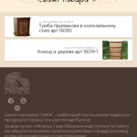
← ПОПЕРЕДНІЙ ТОВАР
Тумба приліжкова в колоніальному
стилі арт.15090
НАСТУПНИЙ ТОВАР →
Комод із дерева арт.15019-1
Салон-магазини “ГАНГА” - найбільший постачальник індійської
продукції в Україну ось уже понад 15 років.
За довгі роки співпраці з виробниками Індії, Непалу та Тибету
ми зібрали та можемо запропонувати Вам справді унікальну
колекцію речей ручного виготовлення!