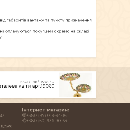
 від габаритів вантажу та пункту призначення
анії оплачуються покупцем окремо на складі
у
НАСТУПНИЙ ТОВАР →
талева квіти арт.19060
Інтернет-магазин:
30
+380 (97) 019-94-16
+380 (50) 936-90-64
ідська