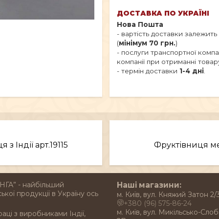
ДОСТАВКА ПО УКРАЇНІ
Нова Пошта
- вартість доставки залежить
(
мінімум 70 грн.
)
- послуги транспортної комп
компанії при отриманні товар
- термін доставки
1-4 дні
.
з Індії арт.19115
Фруктівниця ме
НГА” - найбільший
Наші магазини:
ької продукції в Україну ось
м. Київ, вул. Княжий Затон 2/
+380 (96) 575-86-24
м. Київ, вул. Микільсько-Слоб
раці з виробниками Індії,