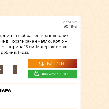
МЕБЛІ
Артикул:
19049-3
ерниця із зображенням квіткових
в Індії, розписана емаллю. Колір –
 см, ширина 15 см. Матеріал: емаль,
иробник: Індія.
КУПИТИ
-
+
ШВИДКО КУПИТИ
ВАРА