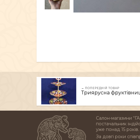
← ПОПЕРЕДНІЙ ТОВАР
Триярусна фруктівниця 
Салон-магазини “ГА
постачальник індійс
уже понад 15 років.
За довгі роки співп