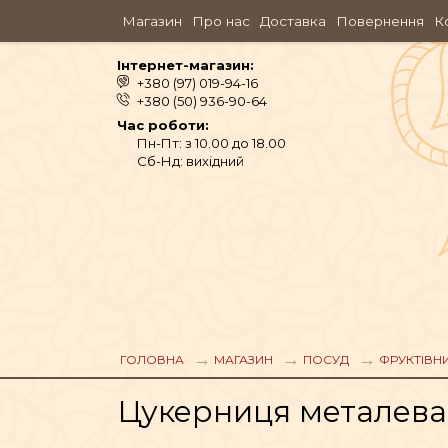
Магазин
Про нас
Доставка
Повернення
К
Інтернет-магазин:
+380 (97) 019-94-16
+380 (50) 936-90-64
Час роботи:
Пн-Пт: з 10.00 до 18.00
Сб-Нд: вихідний
АЮРВЕДА
ОДЯГ
ГОЛОВНА
МАГАЗИН
ПОСУД
ФРУКТІВНИ
Цукерниця металева 
АРОМАМАСЛА, П