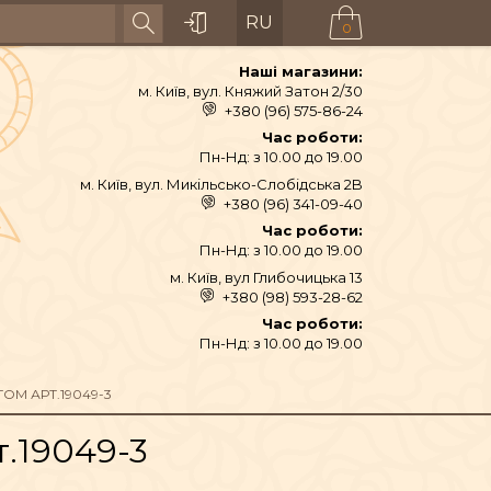
RU
0
Наші магазини:
м. Київ, вул. Княжий Затон 2/30
+380 (96) 575-86-24
Час роботи:
Пн-Нд: з 10.00 до 19.00
м. Київ, вул. Микільсько-Слобідська 2B
+380 (96) 341-09-40
Час роботи:
Пн-Нд: з 10.00 до 19.00
м. Київ, вул Глибочицька 13
+380 (98) 593-28-62
АЙ ТА СПЕЦІЇ
Час роботи:
Пн-Нд: з 10.00 до 19.00
ТЕКСТИЛЬ
ОМ АРТ.19049-3
.19049-3
ШІ ТА ДЗВОНИ