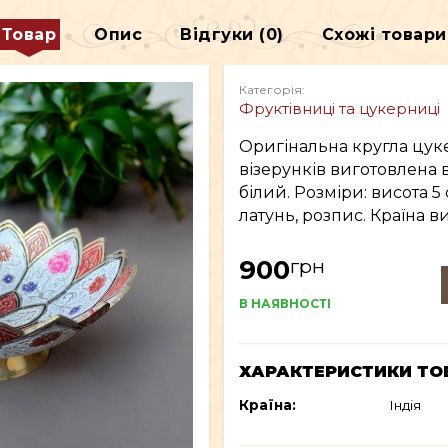
ДЕКОР
Товар
Опис
Відгуки (0)
Схожі товари
В
ВСЕ ДЛЯ КУРІННЯ
Категорія:
Фруктівниці та цукерниці
Оригінальна кругла цук
візерунків виготовлена ​​
білий. Розміри: висота 5
латунь, розпис. Країна в
грн
900
В НАЯВНОСТІ
ХАРАКТЕРИСТИКИ ТО
Країна:
Індія