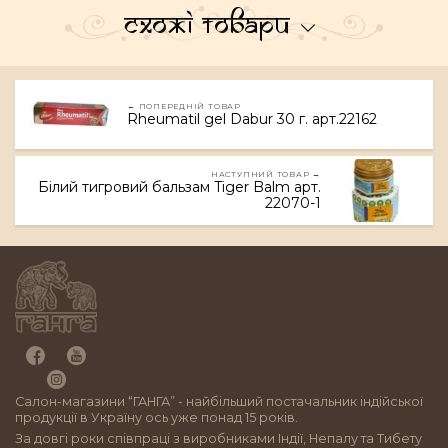
Схожі товари
← ПОПЕРЕДНІЙ ТОВАР
Rheumatil gel Dabur 30 г. арт.22162
НАСТУПНИЙ ТОВАР →
Білий тигровий бальзам Tiger Balm арт.
22070-1
Салон-магазини “ГАНГА” - найбільший постачальник індійської
продукції в Україну ось уже понад 15 років.
За довгі роки співпраці з виробниками Індії, Непалу та Тибету