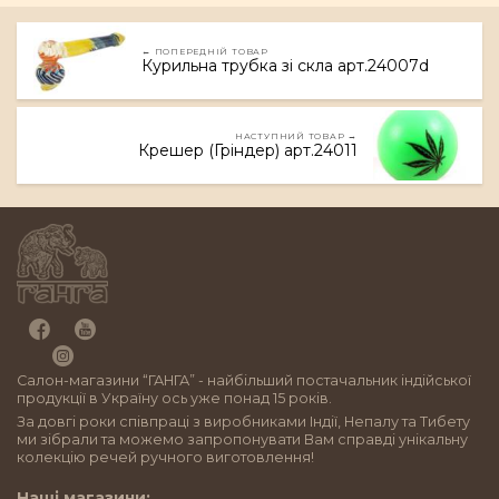
← ПОПЕРЕДНІЙ ТОВАР
Курильна трубка зі скла арт.24007d
НАСТУПНИЙ ТОВАР →
Крешер (Гріндер) арт.24011
Салон-магазини “ГАНГА” - найбільший постачальник індійської
продукції в Україну ось уже понад 15 років.
За довгі роки співпраці з виробниками Індії, Непалу та Тибету
ми зібрали та можемо запропонувати Вам справді унікальну
колекцію речей ручного виготовлення!
Наші магазини: