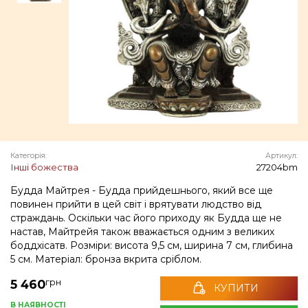
Категорія:
Артикул:
Інші божества
27204bm
Будда Майтрея - Будда прийдешнього, який все ще
повинен прийти в цей світ і врятувати людство від
страждань. Оскільки час його приходу як Будда ще не
настав, Майтрейя також вважається одним з великих
боддхісатв. Розміри: висота 9,5 см, ширина 7 см, глибина
5 см. Матеріал: бронза вкрита сріблом.
грн
5 460
КУПИТИ
В НАЯВНОСТІ