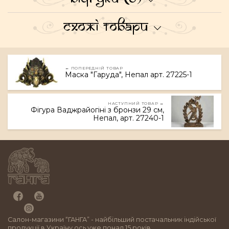
Схожі товари
← ПОПЕРЕДНІЙ ТОВАР
Маска "Гаруда", Непал арт. 27225-1
НАСТУПНИЙ ТОВАР →
Фігура Ваджрайогіні з бронзи 29 см,
Непал, арт. 27240-1
Салон-магазини “ГАНГА” - найбільший постачальник індійської
продукції в Україну ось уже понад 15 років.