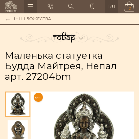
RU
0
ІНШІ БОЖЕСТВА
Товар
Маленька статуетка
Будда Майтрея, Непал
арт. 27204bm
NEW