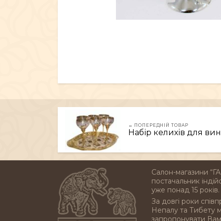
← ПОПЕРЕДНІЙ ТОВАР
Набір келихів для вин
Салон-магазини “ГА
постачальник індійс
уже понад 15 років.
За довгі роки співп
Непалу та Тибету 
запропонувати Вам 