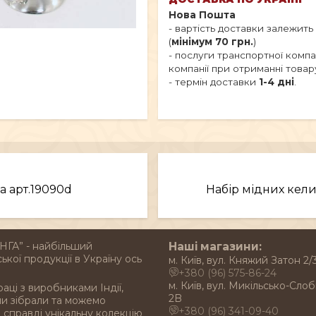
Нова Пошта
- вартість доставки залежить
(
мінімум 70 грн.
)
- послуги транспортної комп
компанії при отриманні товар
- термін доставки
1-4 дні
.
а арт.19090d
Набір мідних келих
НГА” - найбільший
Наші магазини:
ької продукції в Україну ось
м. Київ, вул. Княжий Затон 2/
+380 (96) 575-86-24
м. Київ, вул. Микільсько-Слоб
раці з виробниками Індії,
2B
ми зібрали та можемо
+380 (96) 341-09-40
справді унікальну колекцію