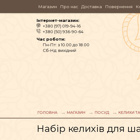
Магазин
Про нас
Доставка
Повернення
К
Інтернет-магазин:
+380 (97) 019-94-16
+380 (50) 936-90-64
Час роботи:
Пн-Пт: з 10.00 до 18.00
Сб-Нд: вихідний
АЮРВЕДА
ОДЯГ
ГОЛОВНА
МАГАЗИН
ПОСУД
КЕЛИХИ Т
Набір келихів для ш
АРОМАМАСЛА, П