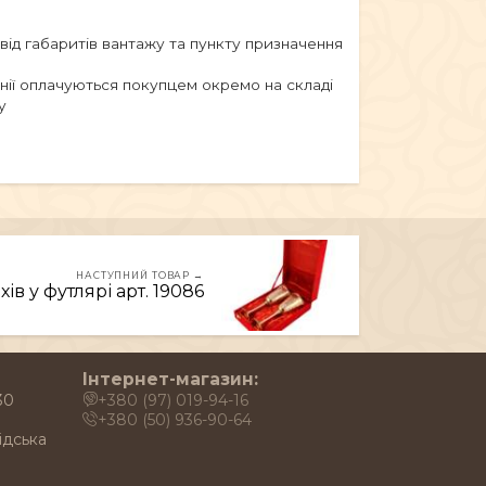
 від габаритів вантажу та пункту призначення
анії оплачуються покупцем окремо на складі
у
НАСТУПНИЙ ТОВАР →
ів у футлярі арт. 19086
Інтернет-магазин:
30
+380 (97) 019-94-16
+380 (50) 936-90-64
ідська