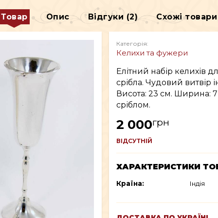
ДЕКОР
Товар
Опис
Відгуки (2)
Схожі товари
В
ВСЕ ДЛЯ КУРІННЯ
Категорія:
Келихи та фужери
Елітний набір келихів д
срібла. Чудовий витвір і
Висота: 23 см. Ширина: 7
сріблом.
грн
2 000
ВІДСУТНІЙ
ХАРАКТЕРИСТИКИ ТО
Країна:
Індія
ДОСТАВКА ПО УКРАЇНІ