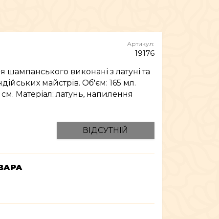
МЕБЛІ
Артикул:
19176
ля шампанського виконані з латуні та
ндійських майстрів. Об'єм: 165 мл.
 см. Матеріал: латунь, напилення
ВІДСУТНІЙ
ВАРА