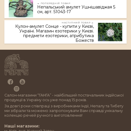
← ПОПЕРЕДНІЙ ТОВАР
Непальський амулет Ушнішавіджая 5
см, арт. 51043-17
НАСТУПНИЙ ТОВАР →
Кулон-амулет Сонце - купити у Києві,
Україні. Магазин езотерики у Києві.
предмети езотерики, атрибутика
Божеств
Салон-магазини “ГАНГА” - найбільший постачальник індійської
продукції в Україну ось уже понад 15 років.
За довгі роки співпраці з виробниками Індії, Непалу та Тибету
ми зібрали та можемо запропонувати Вам справді унікальну
колекцію речей ручного виготовлення!
Наші магазини:
м. Київ, вул. Княжий Затон