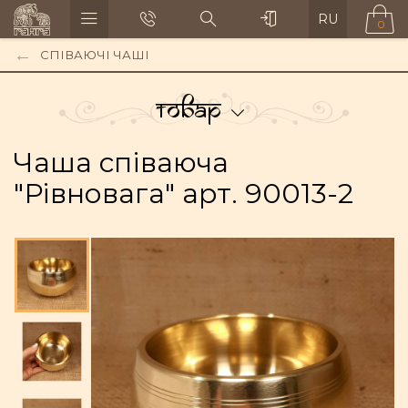
RU
0
СПІВАЮЧІ ЧАШІ
Товар
Чаша співаюча
"Рівновага" арт. 90013-2