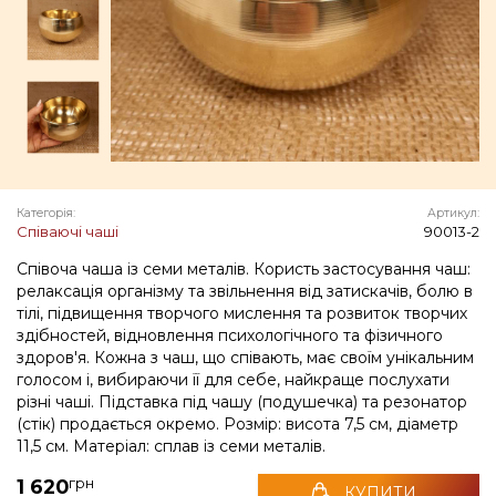
Категорія:
Артикул:
Співаючі чаші
90013-2
Співоча чаша із семи металів. Користь застосування чаш:
релаксація організму та звільнення від затискачів, болю в
тілі, підвищення творчого мислення та розвиток творчих
здібностей, відновлення психологічного та фізичного
здоров'я. Кожна з чаш, що співають, має своїм унікальним
голосом і, вибираючи її для себе, найкраще послухати
різні чаші. Підставка під чашу (подушечка) та резонатор
(стік) продається окремо. Розмір: висота 7,5 см, діаметр
11,5 см. Матеріал: сплав із семи металів.
грн
1 620
КУПИТИ