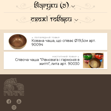
Відгуки (0)
Схожі товари
← ПОПЕРЕДНІЙ ТОВАР
Кована чаша, що співає Ø19,5см арт.
90094
НАСТУПНИЙ ТОВАР →
Співоча чаша "Рівновага і гармонія в
житті", лита арт. 90030