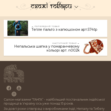
Схожі товари
← ПОПЕРЕДНІЙ ТОВАР
Тепле пальто з капюшоном арт.574tp
НАСТУПНИЙ ТОВАР →
Непальська шапка у помаранчевому
кольорі арт. n002k
Салон-магазини “ГАНГА” - найбільший постачальник індійської
продукції в Україну ось уже понад 15 років.
За довгі роки співпраці з виробниками Індії, Непалу та Тибету