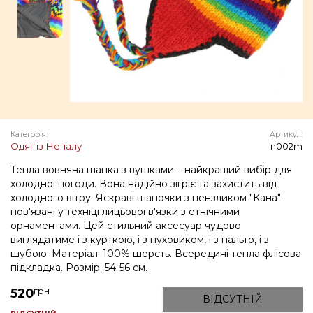
Категорія:
Артикул:
Одяг із Непалу
n002m
Тепла вовняна шапка з вушками – найкращий вибір для
холодної погоди. Вона надійно зігріє та захистить від
холодного вітру. Яскраві шапочки з пензликом "Кана"
пов'язані у техніці лицьової в'язки з етнічними
орнаментами. Цей стильний аксесуар чудово
виглядатиме і з курткою, і з пуховиком, і з пальто, і з
шубою. Матеріал: 100% шерсть. Всередині тепла флісова
підкладка. Розмір: 54-56 см.
грн
520
ВІДСУТНІЙ