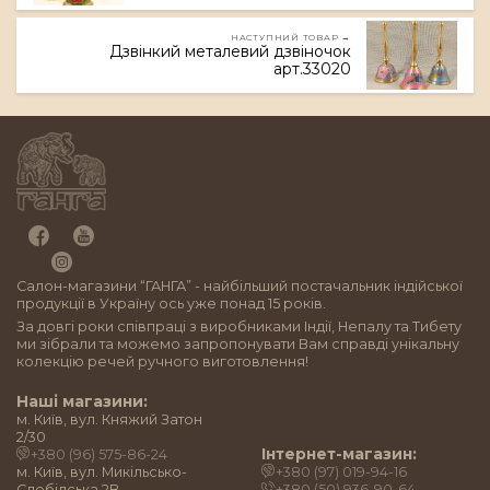
НАСТУПНИЙ ТОВАР →
Дзвінкий металевий дзвіночок
арт.33020
Салон-магазини “ГАНГА” - найбільший постачальник індійської
продукції в Україну ось уже понад 15 років.
За довгі роки співпраці з виробниками Індії, Непалу та Тибету
ми зібрали та можемо запропонувати Вам справді унікальну
колекцію речей ручного виготовлення!
Наші магазини:
м. Київ, вул. Княжий Затон
2/30
Інтернет-магазин:
+380 (96) 575-86-24
м. Київ, вул. Микільсько-
+380 (97) 019-94-16
Слобідська 2B
+380 (50) 936-90-64