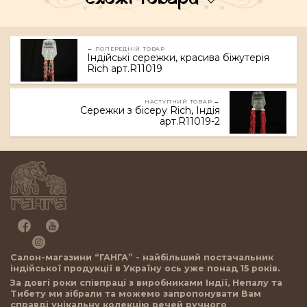
← ПОПЕРЕДНІЙ ТОВАР
Індійські сережки, красива біжутерія
Rich арт.R11019
НАСТУПНИЙ ТОВАР →
Сережки з бісеру Rich, Індія
арт.R11019-2
Салон-магазини “ГАНГА” - найбільший постачальник
індійської продукції в Україну ось уже понад 15 років.
За довгі роки співпраці з виробниками Індії, Непалу та
Тибету ми зібрали та можемо запропонувати Вам
справді унікальну колекцію речей ручного