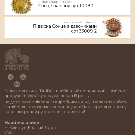
← ПОПЕРЕДНІЙ ТОВАР
Сонце на стіну арт.10080
НАСТУПНИЙ ТОВАР →
Підвіска Сонце з дзвониками
арт.33009-2
Салон-магазини “ГАНГА” - найбільший постачальник індійської
продукції в Україну ось уже понад 15 років.
За довгі роки співпраці з виробниками Індії, Непалу та Тибету
ми зібрали та можемо запропонувати Вам справді унікальну
колекцію речей ручного виготовлення!
Наші магазини:
м. Київ, вул. Княжий Затон
2/30