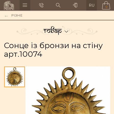
RU
0
РІЗНЕ
Товар
Сонце із бронзи на стіну
арт.10074