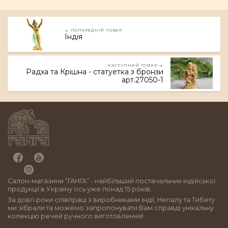
← ПОПЕРЕДНІЙ ТОВАР
Індія
НАСТУПНИЙ ТОВАР →
Радха та Крішна - статуетка з бронзи
арт.27050-1
Салон-магазини “ГАНГА” - найбільший постачальник індійської
продукції в Україну ось уже понад 15 років.
За довгі роки співпраці з виробниками Індії, Непалу та Тибету
ми зібрали та можемо запропонувати Вам справді унікальну
колекцію речей ручного виготовлення!