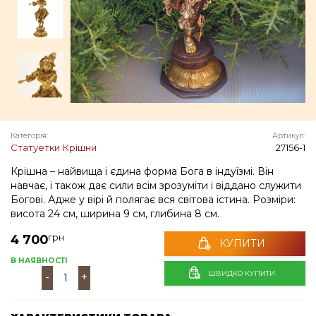
Категорія:
Артикул:
Статуетки Крішни
27156-1
Крішна – найвища і єдина форма Бога в індуїзмі. Він
навчає, і також дає сили всім зрозуміти і віддано служити
Богові. Адже у вірі й полягає вся світова істина. Розміри:
висота 24 см, ширина 9 см, глибина 8 см.
грн
4 700
КУПИТИ
В НАЯВНОСТІ
ШВИДКО КУПИТИ
-
+