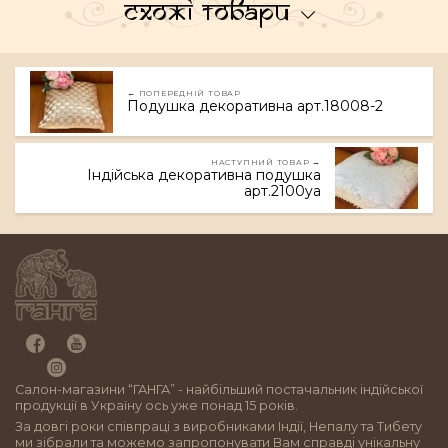
Схожі товари
← ПОПЕРЕДНІЙ ТОВАР
Подушка декоративна арт.18008-2
НАСТУПНИЙ ТОВАР →
Індійська декоративна подушка
арт.2100ya
Салон-магазини “ГАНГА” - найбільший постачальник індійської
продукції в Україну ось уже понад 15 років.
За довгі роки співпраці з виробниками Індії, Непалу та Тибету
ми зібрали та можемо запропонувати Вам справді унікальну