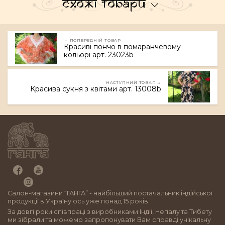
Схожі товари
← ПОПЕРЕДНІЙ ТОВАР
Красиві пончо в помаранчевому
кольорі арт. 23023b
НАСТУПНИЙ ТОВАР →
Красива сукня з квітами арт. 13008b
Салон-магазини “ГАНГА” - найбільший постачальник індійської
продукції в Україну ось уже понад 15 років.
За довгі роки співпраці з виробниками Індії, Непалу та Тибету
ми зібрали та можемо запропонувати Вам справді унікальну