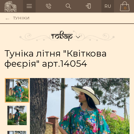
RU
0
ТУНІКИ
Товар
Туніка літня "Квіткова
феєрія" арт.14054