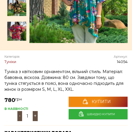
Категорія:
Артикул:
Туніки
14054
Туніка з квітковим орнаментом, вільний стиль. Матеріал:
бавовна, віскоза. Довжина: 80 см. Завдяки тому, що
туніка стягується в поясі, вона одночасно підходить для
жінок із розміром S, M, L, XL, XXL.
грн
780
КУПИТИ
В НАЯВНОСТІ
ШВИДКО КУПИТИ
-
+