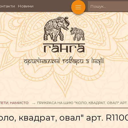
онтакти
Новини
Оригінальні товари з Індії
КОСМЕТИКА
Ч
АКСЕСУАРИ
ЛЕТИ, НАМИСТО
ПРИКРАСА НА ШИЮ "КОЛО, КВАДРАТ, ОВАЛ" АРТ. 
о, квадрат, овал" арт. R110
АХОЩІ
ФІГУРИ БОЖЕСТВ
ЧА