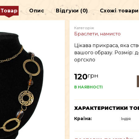
ДЕКОР
Товар
Опис
Відгуки (0)
Схожі товари
В
ВСЕ ДЛЯ КУРІННЯ
Категорія:
Браслети, намисто
Цікава прикраса, яка с
вашого образу. Розмір: д
оргскло
грн
120
В НАЯВНОСТІ
ХАРАКТЕРИСТИКИ ТО
Країна:
Індія