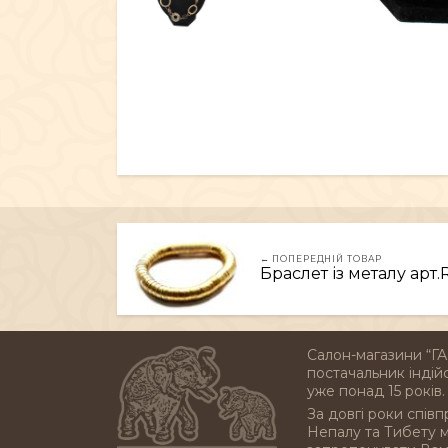
← ПОПЕРЕДНІЙ ТОВАР
Браслет із металу арт.
Салон-магазини “ГА
постачальник індійс
уже понад 15 років.
За довгі роки співп
Непалу та Тибету 