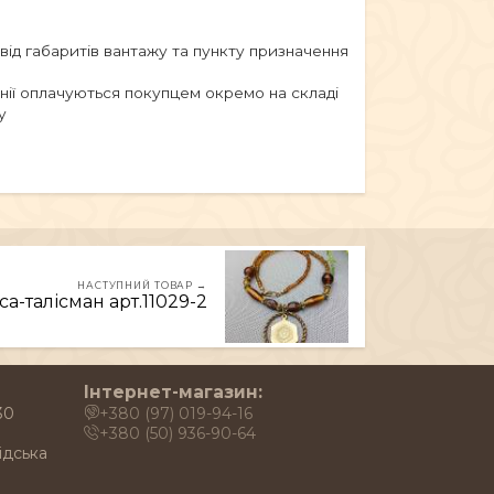
 від габаритів вантажу та пункту призначення
анії оплачуються покупцем окремо на складі
у
НАСТУПНИЙ ТОВАР →
а-талісман арт.11029-2
Інтернет-магазин:
30
+380 (97) 019-94-16
+380 (50) 936-90-64
ідська