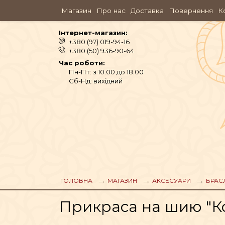
Магазин
Про нас
Доставка
Повернення
К
Інтернет-магазин:
+380 (97) 019-94-16
+380 (50) 936-90-64
Час роботи:
Пн-Пт: з 10.00 до 18.00
Сб-Нд: вихідний
АЮРВЕДА
ОДЯГ
ГОЛОВНА
МАГАЗИН
АКСЕСУАРИ
БРАС
Прикраса на шию "Кол
АРОМАМАСЛА, П