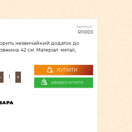
МЕБЛІ
Артикул:
R11003
творить незвичайний додаток до
овжина: 42 см. Матеріал: метал,
КУПИТИ
-
+
ШВИДКО КУПИТИ
ВАРА