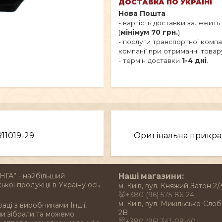
ДОСТАВКА ПО УКРАЇНІ
Нова Пошта
- вартість доставки залежить
(
мінімум 70 грн.
)
- послуги транспортної комп
компанії при отриманні товар
- термін доставки
1-4 дні
.
R11019-29
Оригінальна прикрас
НГА” - найбільший
Наші магазини:
ької продукції в Україну ось
м. Київ, вул. Княжий Затон 2/
+380 (96) 575-86-24
м. Київ, вул. Микільсько-Слоб
раці з виробниками Індії,
2B
ми зібрали та можемо
+380 (96) 341-09-40