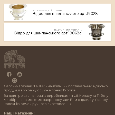
← ПОПЕРЕДНІЙ ТОВАР
Відро для шампанського арт.19028
НАСТУПНИЙ ТОВАР →
Відро для шампанського арт.19068dl
Салон-магазини “ГАНГА” - найбільший постачальник індійської
продукції в Україну ось уже понад 15 років.
За довгі роки співпраці з виробниками Індії, Непалу та Тибету
ми зібрали та можемо запропонувати Вам справді унікальну
колекцію речей ручного виготовлення!
Наші магазини: