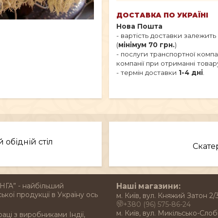
ДОСТАВКА ПО УКРАЇНІ
Нова Пошта
- вартість доставки залежить
(
мінімум 70 грн.
)
- послуги транспортної комп
компанії при отриманні товар
- термін доставки
1-4 дні
.
 обідній стіл
Скате
НГА” - найбільший
Наші магазини:
ької продукції в Україну ось
м. Київ, вул. Княжий Затон 2/
+380 (96) 575-86-24
м. Київ, вул. Микільсько-Слоб
раці з виробниками Індії,