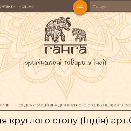
онтакти
Новини
Оригінальні товари з Індії
КОСМЕТИКА
Ч
АКСЕСУАРИ
ТИНИ
СХІДНА СКАТЕРТИНА ДЛЯ КРУГЛОГО СТОЛУ (ІНДІЯ) АРТ.006
я круглого столу (Індія) арт
АХОЩІ
ФІГУРИ БОЖЕСТВ
ЧА