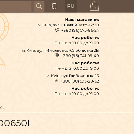
RU
0
Наші магазини:
м. Київ, вул. Княжий Затон 2/30
+380 (96) 575-86-24
Час роботи:
Пн-Нд: з 10.00 до 19.00
м. Київ, вул. Микільсько-Слобідська 2B
+380 (96) 341-09-40
Час роботи:
Пн-Нд: з 10.00 до 19.00
м. Київ, вул Глибочицька 13
+380 (98) 593-28-62
АЙ ТА СПЕЦІЇ
Час роботи:
Пн-Нд: з 10.00 до 19.00
ТЕКСТИЛЬ
50L
.00650l
ШІ ТА ДЗВОНИ