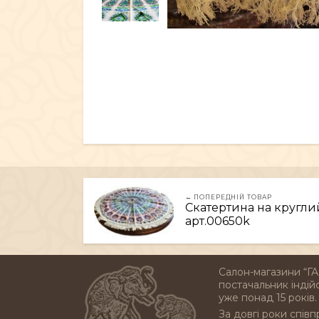
← ПОПЕРЕДНІЙ ТОВАР
Скатертина на круглий
арт.00650k
Салон-магазини “ГА
постачальник індійс
уже понад 15 років.
За довгі роки співп