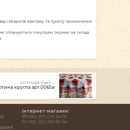
 від габаритів вантажу та пункту призначення
анії оплачуються покупцем окремо на складі
у
НАСТУПНИЙ ТОВАР →
ртина кругла арт.0065a
Інтернет-магазин:
30
+380 (97) 019-94-16
+380 (50) 936-90-64
ідська