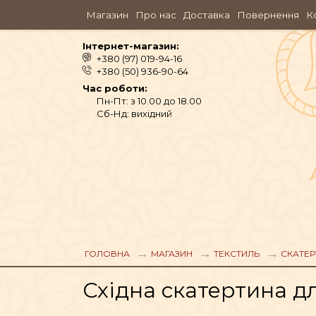
Магазин
Про нас
Доставка
Повернення
К
Інтернет-магазин:
+380 (97) 019-94-16
+380 (50) 936-90-64
Час роботи:
Пн-Пт: з 10.00 до 18.00
Сб-Нд: вихідний
АЮРВЕДА
ОДЯГ
ГОЛОВНА
МАГАЗИН
ТЕКСТИЛЬ
СКАТЕР
Східна скатертина дл
АРОМАМАСЛА, П