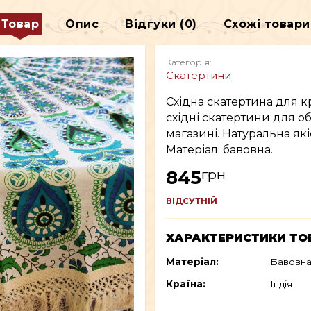
ДЕКОР
Товар
Опис
Відгуки (0)
Схожі товари
В
ВСЕ ДЛЯ КУРІННЯ
Категорія:
Скатертини
Східна скатертина для кр
східні скатертини для о
магазині. Натуральна якіс
Матеріал: бавовна.
грн
845
ВІДСУТНІЙ
ХАРАКТЕРИСТИКИ ТО
Матеріал:
Бавовн
Країна:
Індія