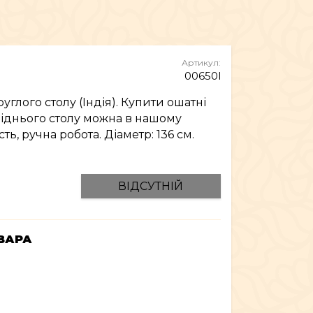
МЕБЛІ
Артикул:
00650l
углого столу (Індія). Купити ошатні
біднього столу можна в нашому
ть, ручна робота. Діаметр: 136 см.
ВІДСУТНІЙ
ВАРА
а